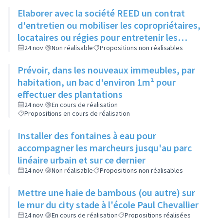
Elaborer avec la société REED un contrat
d'entretien ou mobiliser les copropriétaires,
locataires ou régies pour entretenir les
espaces verts entre bâtiments
24 nov.
Non réalisable
Propositions non réalisables
Prévoir, dans les nouveaux immeubles, par
habitation, un bac d'environ 1m² pour
effectuer des plantations
24 nov.
En cours de réalisation
Propositions en cours de réalisation
Installer des fontaines à eau pour
accompagner les marcheurs jusqu'au parc
linéaire urbain et sur ce dernier
24 nov.
Non réalisable
Propositions non réalisables
Mettre une haie de bambous (ou autre) sur
le mur du city stade à l'école Paul Chevallier
24 nov.
En cours de réalisation
Propositions réalisées