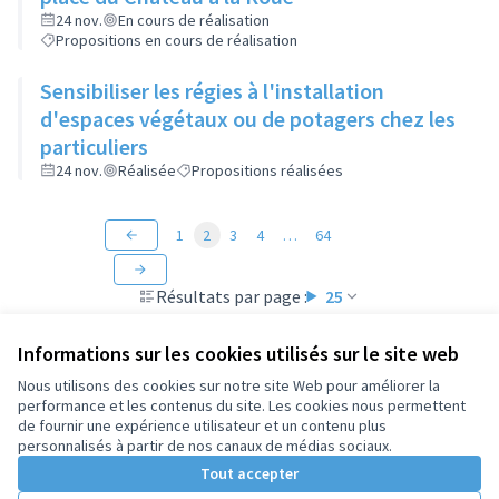
24 nov.
En cours de réalisation
Propositions en cours de réalisation
Sensibiliser les régies à l'installation
d'espaces végétaux ou de potagers chez les
particuliers
24 nov.
Réalisée
Propositions réalisées
1
2
3
4
…
64
Résultats par page :
25
Informations sur les cookies utilisés sur le site web
Nous utilisons des cookies sur notre site Web pour améliorer la
performance et les contenus du site. Les cookies nous permettent
Conditions d'utilisation
de fournir une expérience utilisateur et un contenu plus
Paramètres des cookies
personnalisés à partir de nos canaux de médias sociaux.
Tout accepter