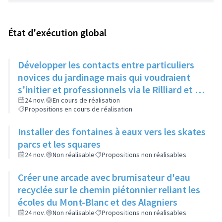
État d'exécution global
Développer les contacts entre particuliers
novices du jardinage mais qui voudraient
s'initier et professionnels via le Rilliard et la
Maison de la Vie Locale
24 nov.
En cours de réalisation
Propositions en cours de réalisation
Installer des fontaines à eaux vers les skates
parcs et les squares
24 nov.
Non réalisable
Propositions non réalisables
Créer une arcade avec brumisateur d'eau
recyclée sur le chemin piétonnier reliant les
écoles du Mont-Blanc et des Alagniers
24 nov.
Non réalisable
Propositions non réalisables