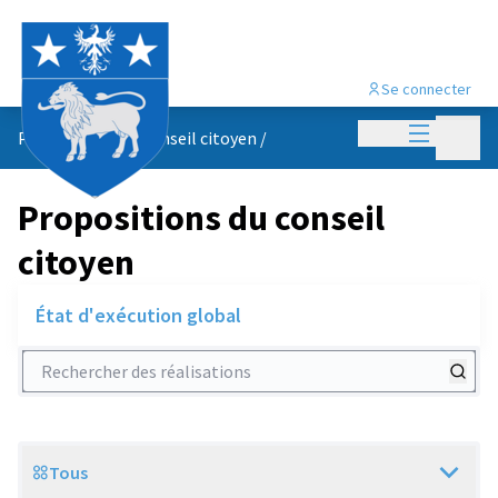
Se connecter
Menu princi
Menu p
Propositions du conseil citoyen
/
Propositions du conseil
citoyen
État d'exécution global
Rechercher des réalisations
Tous
Scope