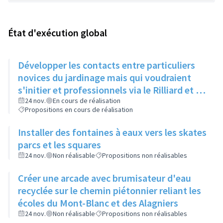
État d'exécution global
Développer les contacts entre particuliers
novices du jardinage mais qui voudraient
s'initier et professionnels via le Rilliard et la
Maison de la Vie Locale
24 nov.
En cours de réalisation
Propositions en cours de réalisation
Installer des fontaines à eaux vers les skates
parcs et les squares
24 nov.
Non réalisable
Propositions non réalisables
Créer une arcade avec brumisateur d'eau
recyclée sur le chemin piétonnier reliant les
écoles du Mont-Blanc et des Alagniers
24 nov.
Non réalisable
Propositions non réalisables