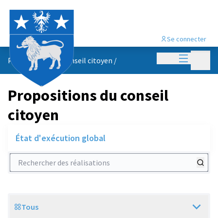
Se connecter
Menu princi
Menu p
Propositions du conseil citoyen
/
Propositions du conseil
citoyen
État d'exécution global
Rechercher des réalisations
Tous
Scope