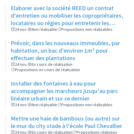
Elaborer avec la société REED un contrat
d'entretien ou mobiliser les copropriétaires,
locataires ou régies pour entretenir les
espaces verts entre bâtiments
24 nov.
Non réalisable
Propositions non réalisables
Prévoir, dans les nouveaux immeubles, par
habitation, un bac d'environ 1m² pour
effectuer des plantations
24 nov.
En cours de réalisation
Propositions en cours de réalisation
Installer des fontaines à eau pour
accompagner les marcheurs jusqu'au parc
linéaire urbain et sur ce dernier
24 nov.
Non réalisable
Propositions non réalisables
Mettre une haie de bambous (ou autre) sur
le mur du city stade à l'école Paul Chevallier
24 nov.
En cours de réalisation
Propositions réalisées