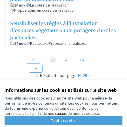
24 nov.
En cours de réalisation
Propositions en cours de réalisation
Sensibiliser les régies à l'installation
d'espaces végétaux ou de potagers chez les
particuliers
24 nov.
Réalisée
Propositions réalisées
1
2
3
4
…
64
Résultats par page :
25
Informations sur les cookies utilisés sur le site web
Nous utilisons des cookies sur notre site Web pour améliorer la
performance et les contenus du site. Les cookies nous permettent
Conditions d'utilisation
de fournir une expérience utilisateur et un contenu plus
Paramètres des cookies
personnalisés à partir de nos canaux de médias sociaux.
Tout accepter