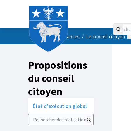
Accueil
Menu principal
M
/
Vos instances
/
Le conseil citoyen
Propositions
du conseil
citoyen
État d'exécution global
Rechercher des réalisations