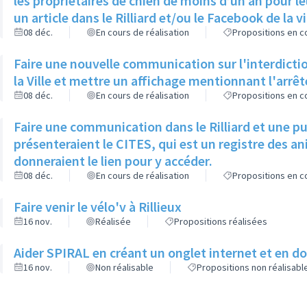
les propriétaires de chien de moins d’un an pour le
un article dans le Rilliard et/ou le Facebook de la vi
08 déc.
En cours de réalisation
Propositions en co
Faire une nouvelle communication sur l'interdictio
la Ville et mettre un affichage mentionnant l'arrê
08 déc.
En cours de réalisation
Propositions en co
Faire une communication dans le Rilliard et une p
présenteraient le CITES, qui est un registre des 
donneraient le lien pour y accéder.
08 déc.
En cours de réalisation
Propositions en co
Faire venir le vélo'v à Rillieux
16 nov.
Réalisée
Propositions réalisées
Aider SPIRAL en créant un onglet internet et en 
16 nov.
Non réalisable
Propositions non réalisabl