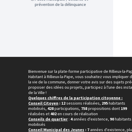
prévention de la délinquance
Bienvenue sur la plate-forme participative de Rillieux-la-Pa
Habitant à Rillieux-la-Pape, vous souhaitez vous impliquer 
la vie de la commune, donner votre avis sur des sujets pré
proposer des idées ou projets, participez à l'une des inst
de la Ville !
Quelques chiffres de la participation citoyenne :
Conseil Citoyen
: 12
sessions réalisées,
295
habitants
mobilisés,
428
participations,
758
propositions dont
199
réalisées et
402
en cours de réalisation
Conseils de quartier
:
4
années d'existence,
90
habitants
mobilisés
Conseil Municipal des Jeunes
: 7
années d'existence, pl