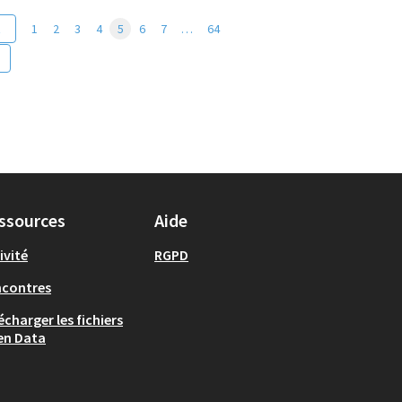
t
1
2
3
4
5
6
7
…
64
ssources
Aide
ivité
RGPD
ncontres
écharger les fichiers
en Data