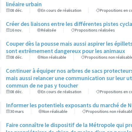
linéaire urbain
08 déc.
En cours de réalisation
Propositions en co
Créer des liaisons entre les différentes pistes cycl
16 nov.
Réalisée
Propositions réalisées
Couper dès la pousse mais aussi aspirer les épillets 
sont extrêmement dangereux pour les animaux
08 déc.
Non réalisable
Propositions non réalisabl
Continuer à équiper nos arbres de sacs protecteurs
mais aussi relancer une communication sur leur util
commun de ne pas y toucher
08 déc.
En cours de réalisation
Propositions en co
Informer les potentiels exposants du marché de Noël
30 mars
Non réalisable
Propositions non réalisab
Faire connaître le dispositif de la Métropole qui 