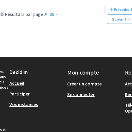
Précéden
Résultats par page :
25
Suivant
pe.
Decidim
Mon compte
Re
dans
cis,
Accueil
Créer un compte
Act
ances
Participer
Se connecter
Re
Vos instances
Tél
Op
us de