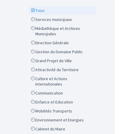
Scope
Tous
Scope
Services municipaux
Scope
Médiathèque et Archives
Municipales
Scope
Direction Générale
Scope
Gestion du Domaine Public
Scope
Grand Projet de Ville
Scope
Attractivité du Territoire
Scope
Culture et Actions
Internationales
Scope
Communication
Scope
Enfance et Education
Scope
Mobilités Transports
Scope
Environnement et Energies
Scope
Cabinet du Maire