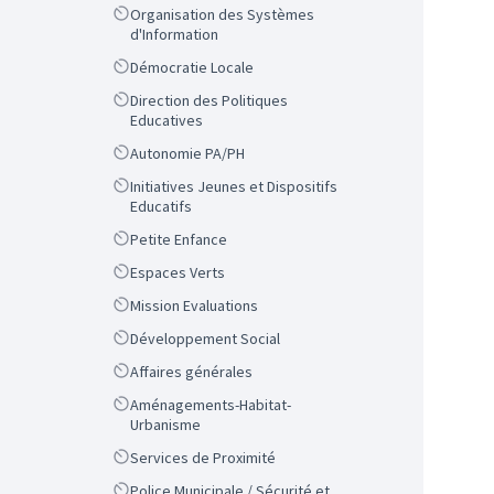
Scope
Organisation des Systèmes
d'Information
Scope
Démocratie Locale
Scope
Direction des Politiques
Educatives
Scope
Autonomie PA/PH
Scope
Initiatives Jeunes et Dispositifs
Educatifs
Scope
Petite Enfance
Scope
Espaces Verts
Scope
Mission Evaluations
Scope
Développement Social
Scope
Affaires générales
Scope
Aménagements-Habitat-
Urbanisme
Scope
Services de Proximité
Scope
Police Municipale / Sécurité et