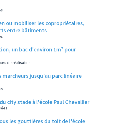
es
en ou mobiliser les copropriétaires,
erts entre bâtiments
es
tion, un bac d'environ 1m² pour
urs de réalisation
s marcheurs jusqu'au parc linéaire
es
u city stade à l'école Paul Chevallier
isées
us les gouttières du toit de l'école