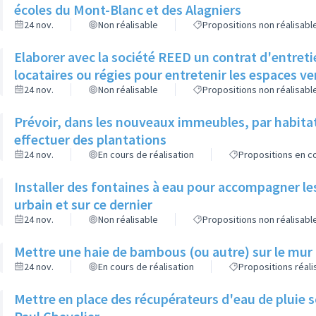
écoles du Mont-Blanc et des Alagniers
24 nov.
Non réalisable
Propositions non réalisabl
Elaborer avec la société REED un contrat d'entreti
locataires ou régies pour entretenir les espaces v
24 nov.
Non réalisable
Propositions non réalisabl
Prévoir, dans les nouveaux immeubles, par habita
effectuer des plantations
24 nov.
En cours de réalisation
Propositions en co
Installer des fontaines à eau pour accompagner le
urbain et sur ce dernier
24 nov.
Non réalisable
Propositions non réalisabl
Mettre une haie de bambous (ou autre) sur le mur d
24 nov.
En cours de réalisation
Propositions réal
Mettre en place des récupérateurs d'eau de pluie so