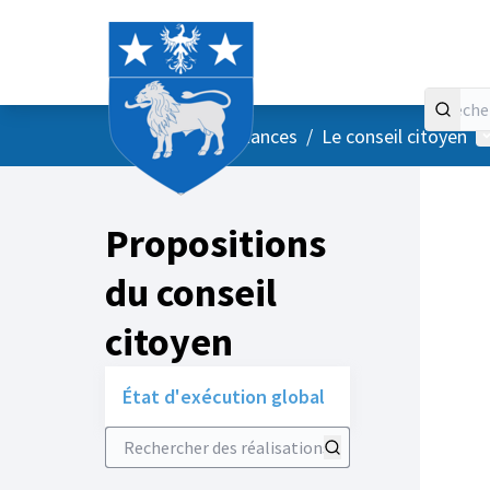
Accueil
Menu principal
M
/
Vos instances
/
Le conseil citoyen
Propositions
du conseil
citoyen
État d'exécution global
Rechercher des réalisations