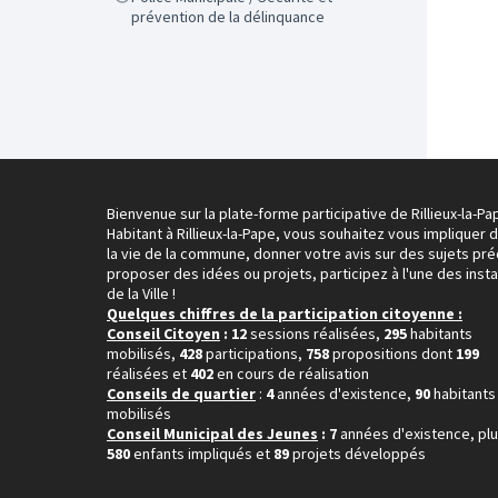
prévention de la délinquance
Bienvenue sur la plate-forme participative de Rillieux-la-Pa
Habitant à Rillieux-la-Pape, vous souhaitez vous impliquer 
la vie de la commune, donner votre avis sur des sujets pré
proposer des idées ou projets, participez à l'une des inst
de la Ville !
Quelques chiffres de la participation citoyenne :
Conseil Citoyen
: 12
sessions réalisées,
295
habitants
mobilisés,
428
participations,
758
propositions dont
199
réalisées et
402
en cours de réalisation
Conseils de quartier
:
4
années d'existence,
90
habitants
mobilisés
Conseil Municipal des Jeunes
: 7
années d'existence, pl
580
enfants impliqués et
89
projets développés