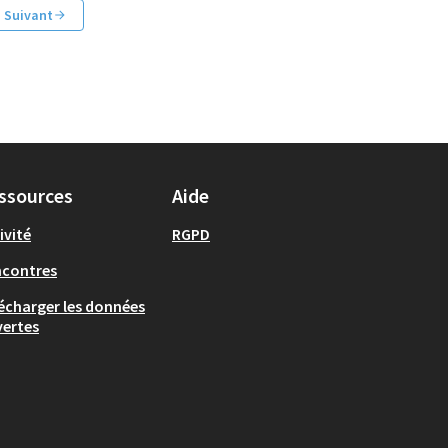
Suivant
ssources
Aide
ivité
RGPD
ncontres
écharger les données
ertes