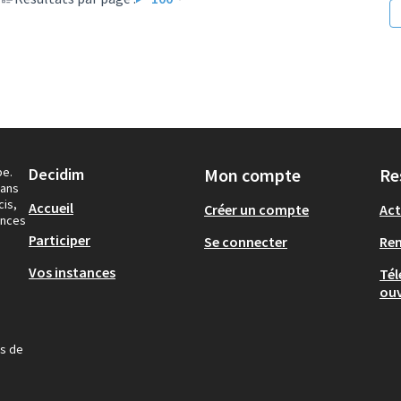
pe.
Decidim
Mon compte
Re
dans
cis,
Accueil
Créer un compte
Act
ances
Participer
Se connecter
Re
Vos instances
Tél
ouv
us de