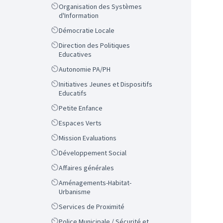
Scope
Organisation des Systèmes
d'Information
Scope
Démocratie Locale
Scope
Direction des Politiques
Educatives
Scope
Autonomie PA/PH
Scope
Initiatives Jeunes et Dispositifs
Educatifs
Scope
Petite Enfance
Scope
Espaces Verts
Scope
Mission Evaluations
Scope
Développement Social
Scope
Affaires générales
Scope
Aménagements-Habitat-
Urbanisme
Scope
Services de Proximité
Scope
Police Municipale / Sécurité et