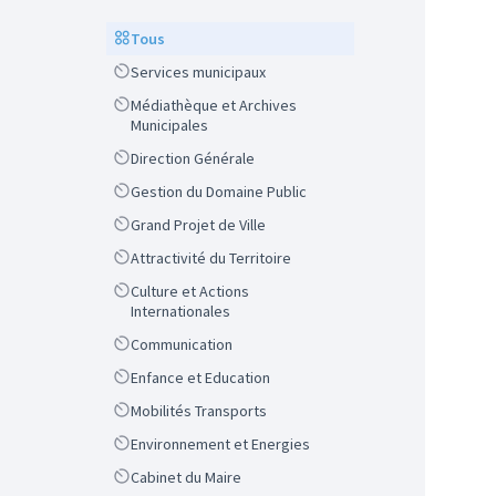
Scope
Tous
Scope
Services municipaux
Scope
Médiathèque et Archives
Municipales
Scope
Direction Générale
Scope
Gestion du Domaine Public
Scope
Grand Projet de Ville
Scope
Attractivité du Territoire
Scope
Culture et Actions
Internationales
Scope
Communication
Scope
Enfance et Education
Scope
Mobilités Transports
Scope
Environnement et Energies
Scope
Cabinet du Maire