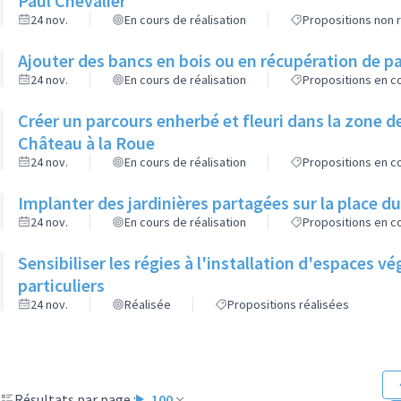
Paul Chevalier
24 nov.
En cours de réalisation
Propositions non r
Ajouter des bancs en bois ou en récupération de pa
24 nov.
En cours de réalisation
Propositions en co
Créer un parcours enherbé et fleuri dans la zone de
Château à la Roue
24 nov.
En cours de réalisation
Propositions en co
Implanter des jardinières partagées sur la place d
24 nov.
En cours de réalisation
Propositions en co
Sensibiliser les régies à l'installation d'espaces 
particuliers
24 nov.
Réalisée
Propositions réalisées
Résultats par page :
100