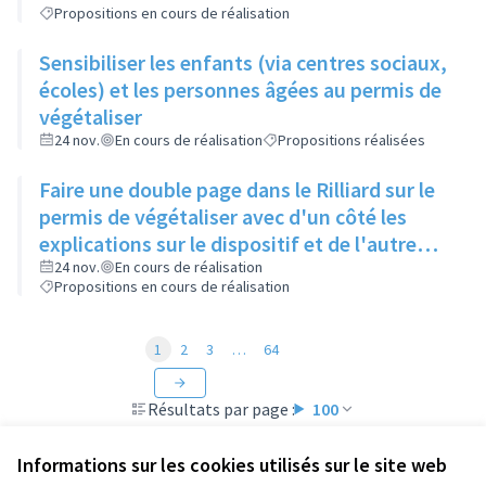
Propositions en cours de réalisation
Sensibiliser les enfants (via centres sociaux,
écoles) et les personnes âgées au permis de
végétaliser
24 nov.
En cours de réalisation
Propositions réalisées
Faire une double page dans le Rilliard sur le
permis de végétaliser avec d'un côté les
explications sur le dispositif et de l'autre
côté des exemples concrets de lieux à
24 nov.
En cours de réalisation
Propositions en cours de réalisation
investir
1
2
3
…
64
Résultats par page :
100
Informations sur les cookies utilisés sur le site web