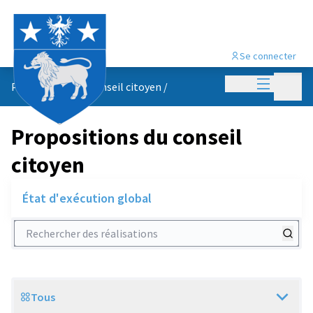
Se connecter
Menu princi
Menu p
Propositions du conseil citoyen
/
Propositions du conseil
citoyen
État d'exécution global
Rechercher des réalisations
Tous
Scope