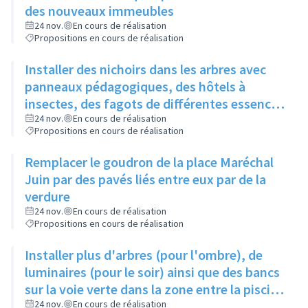
des nouveaux immeubles
24 nov.
En cours de réalisation
Propositions en cours de réalisation
Installer des nichoirs dans les arbres avec
panneaux pédagogiques, des hôtels à
insectes, des fagots de différentes essences
pour stimuler la biodiversité sur la place du
24 nov.
En cours de réalisation
Propositions en cours de réalisation
Château à la Roue
Remplacer le goudron de la place Maréchal
Juin par des pavés liés entre eux par de la
verdure
24 nov.
En cours de réalisation
Propositions en cours de réalisation
Installer plus d'arbres (pour l'ombre), de
luminaires (pour le soir) ainsi que des bancs
sur la voie verte dans la zone entre la piscine
et la rue de l'Industrie
24 nov.
En cours de réalisation