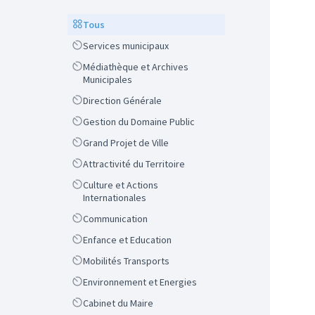
Scope
Tous
Scope
Services municipaux
Scope
Médiathèque et Archives
Municipales
Scope
Direction Générale
Scope
Gestion du Domaine Public
Scope
Grand Projet de Ville
Scope
Attractivité du Territoire
Scope
Culture et Actions
Internationales
Scope
Communication
Scope
Enfance et Education
Scope
Mobilités Transports
Scope
Environnement et Energies
Scope
Cabinet du Maire