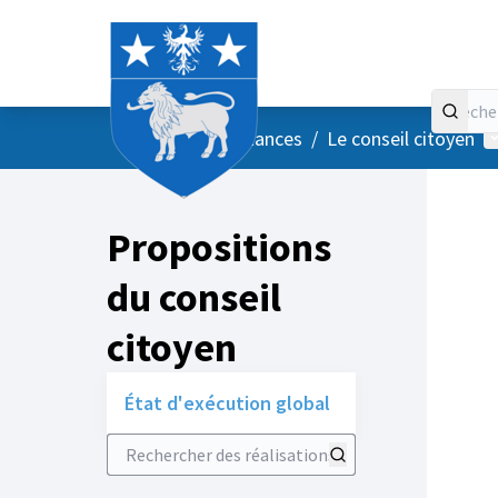
Accueil
Menu principal
M
/
Vos instances
/
Le conseil citoyen
Propositions
du conseil
citoyen
État d'exécution global
Rechercher des réalisations