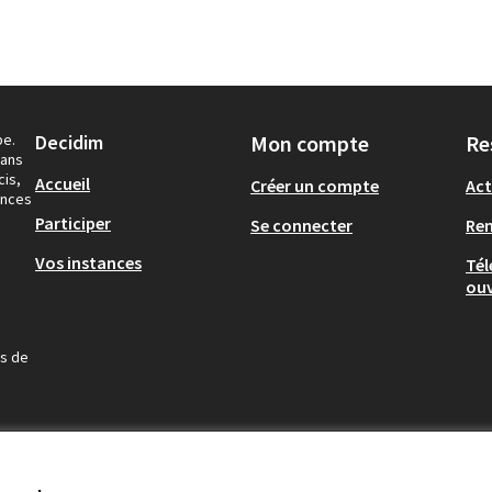
pe.
Decidim
Mon compte
Re
dans
cis,
Accueil
Créer un compte
Act
ances
Participer
Se connecter
Re
Vos instances
Tél
ouv
us de