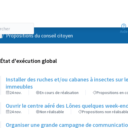
Aide
enu utilisateur
/
Propositions du conseil citoyen
État d'exécution global
Installer des ruches et/ou cabanes à insectes sur l
immeubles
24 nov.
En cours de réalisation
Propositions en co
Ouvrir le centre aéré des Lônes quelques week-end
24 nov.
Non réalisable
Propositions non réalisabl
Organiser une grande campagne de communication d