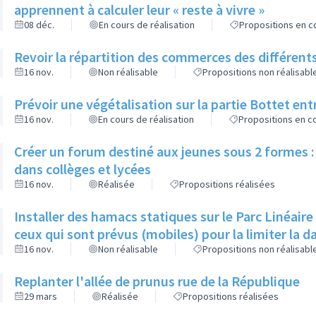
apprennent à calculer leur « reste à vivre »
08 déc.
En cours de réalisation
Propositions en co
Revoir la répartition des commerces des différents
16 nov.
Non réalisable
Propositions non réalisabl
Prévoir une végétalisation sur la partie Bottet entr
16 nov.
En cours de réalisation
Propositions en co
Créer un forum destiné aux jeunes sous 2 formes : 
dans collèges et lycées
16 nov.
Réalisée
Propositions réalisées
Installer des hamacs statiques sur le Parc Linéaire
ceux qui sont prévus (mobiles) pour la limiter la 
16 nov.
Non réalisable
Propositions non réalisabl
Replanter l'allée de prunus rue de la République
29 mars
Réalisée
Propositions réalisées