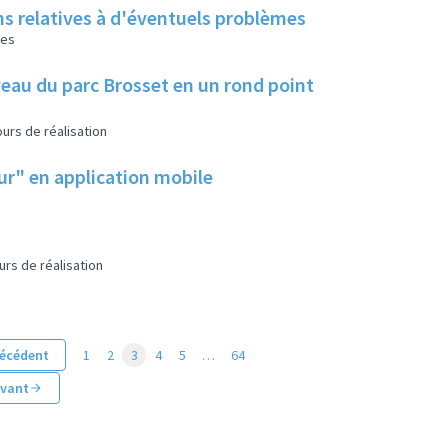
ns relatives à d'éventuels problèmes
les
eau du parc Brosset en un rond point
urs de réalisation
eur" en application mobile
urs de réalisation
écédent
1
2
3
4
5
…
64
ivant