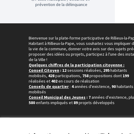
prévention de la délinquance
Bienvenue sur la plate-forme participative de Rillieux-la-Pa
Habitant à Rillieux-la-Pape, vous souhaitez vous impliquer 
la vie de la commune, donner votre avis sur des sujets pré
proposer des idées ou projets, participez à l'une des inst
de la Ville !
Quelques chiffres de la participation citoyenne :
Conseil Citoyen
: 12
sessions réalisées,
295
habitants
mobilisés,
428
participations,
758
propositions dont
199
réalisées et
402
en cours de réalisation
Conseils de quartier
:
4
années d'existence,
90
habitants
mobilisés
Conseil Municipal des Jeunes
: 7
années d'existence, pl
580
enfants impliqués et
89
projets développés
Conditions d'utilisation
Paramètres des cookies