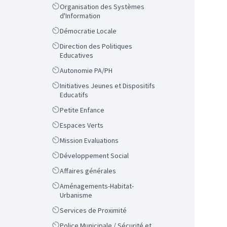
Scope
Organisation des Systèmes
d'Information
Scope
Démocratie Locale
Scope
Direction des Politiques
Educatives
Scope
Autonomie PA/PH
Scope
Initiatives Jeunes et Dispositifs
Educatifs
Scope
Petite Enfance
Scope
Espaces Verts
Scope
Mission Evaluations
Scope
Développement Social
Scope
Affaires générales
Scope
Aménagements-Habitat-
Urbanisme
Scope
Services de Proximité
Scope
Police Municipale / Sécurité et