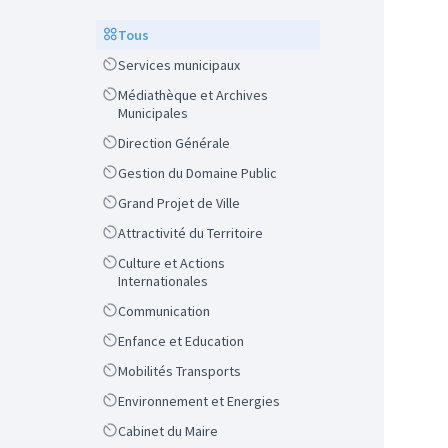
Scope
Tous
Scope
Services municipaux
Scope
Médiathèque et Archives
Municipales
Scope
Direction Générale
Scope
Gestion du Domaine Public
Scope
Grand Projet de Ville
Scope
Attractivité du Territoire
Scope
Culture et Actions
Internationales
Scope
Communication
Scope
Enfance et Education
Scope
Mobilités Transports
Scope
Environnement et Energies
Scope
Cabinet du Maire