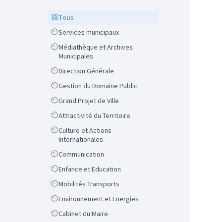
Scope
Tous
Scope
Services municipaux
Scope
Médiathèque et Archives
Municipales
Scope
Direction Générale
Scope
Gestion du Domaine Public
Scope
Grand Projet de Ville
Scope
Attractivité du Territoire
Scope
Culture et Actions
Internationales
Scope
Communication
Scope
Enfance et Education
Scope
Mobilités Transports
Scope
Environnement et Energies
Scope
Cabinet du Maire