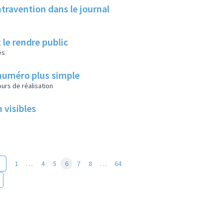
travention dans le journal
 le rendre public
es
 numéro plus simple
urs de réalisation
 visibles
1
…
4
5
6
7
8
…
64