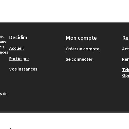
pe.
Decidim
Mon compte
Re
dans
cis,
Accueil
Créer un compte
Act
ances
Participer
Se connecter
Re
Vos instances
Tél
Op
us de