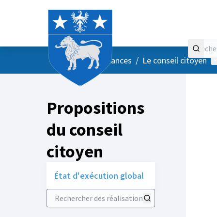
Accueil
Menu principal
M
/
Vos instances
/
Le conseil citoyen
Propositions
du conseil
citoyen
État d'exécution global
Rechercher des réalisations