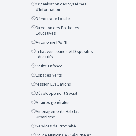
Scope
Organisation des Systèmes
d'Information
Scope
Démocratie Locale
Scope
Direction des Politiques
Educatives
Scope
Autonomie PA/PH
Scope
Initiatives Jeunes et Dispositifs
Educatifs
Scope
Petite Enfance
Scope
Espaces Verts
Scope
Mission Evaluations
Scope
Développement Social
Scope
Affaires générales
Scope
Aménagements-Habitat-
Urbanisme
Scope
Services de Proximité
Scope
Police Municipale / Sécurité et