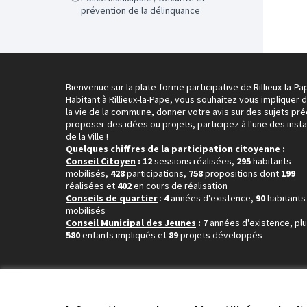
prévention de la délinquance
Bienvenue sur la plate-forme participative de Rillieux-la-Pa
Habitant à Rillieux-la-Pape, vous souhaitez vous impliquer 
la vie de la commune, donner votre avis sur des sujets pré
proposer des idées ou projets, participez à l'une des inst
de la Ville !
Quelques chiffres de la participation citoyenne :
Conseil Citoyen
: 12
sessions réalisées,
295
habitants
mobilisés,
428
participations,
758
propositions dont
199
réalisées et
402
en cours de réalisation
Conseils de quartier
:
4
années d'existence,
90
habitants
mobilisés
Conseil Municipal des Jeunes
: 7
années d'existence, pl
580
enfants impliqués et
89
projets développés
Conditions d'utilisation
Paramètres des cookies