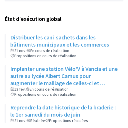
État d'exécution global
Distribuer les cani-sachets dans les
bâtiments municipaux et les commerces
21 nov.
En cours de réalisation
Propositions en cours de réalisation
Implanter une station Vélo'V à Vancia et une
autre au lycée Albert Camus pour
augmenter le maillage de celles-ci et
compenser le manque de bus à Vancia
13 fév.
En cours de réalisation
Propositions en cours de réalisation
notamment
Reprendre la date historique de la braderie :
le 1er samedi du mois de juin
21 nov.
Réalisée
Propositions réalisées