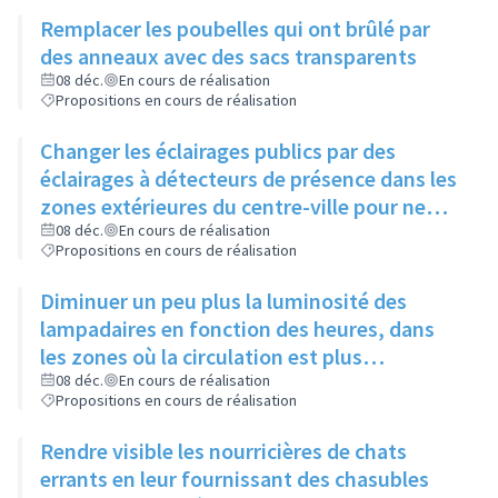
chiens se dégourdissent les pattes
Remplacer les poubelles qui ont brûlé par
des anneaux avec des sacs transparents
08 déc.
En cours de réalisation
Propositions en cours de réalisation
Changer les éclairages publics par des
éclairages à détecteurs de présence dans les
zones extérieures du centre-ville pour ne
pas gêner certaines espèces d'animaux
08 déc.
En cours de réalisation
Propositions en cours de réalisation
Diminuer un peu plus la luminosité des
lampadaires en fonction des heures, dans
les zones où la circulation est plus
importante, sans jamais éteindre
08 déc.
En cours de réalisation
Propositions en cours de réalisation
complètement
Rendre visible les nourricières de chats
errants en leur fournissant des chasubles