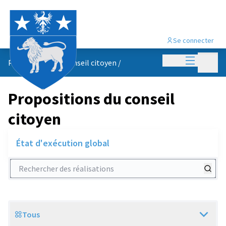
Se connecter
Menu princi
Menu p
Propositions du conseil citoyen
/
Propositions du conseil
citoyen
État d'exécution global
Rechercher des réalisations
Tous
Scope