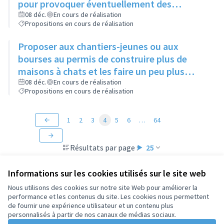
pour provoquer éventuellement des
échanges avec des personnes intéressées
08 déc.
En cours de réalisation
Propositions en cours de réalisation
Proposer aux chantiers-jeunes ou aux
bourses au permis de construire plus de
maisons à chats et les faire un peu plus
grandes que celles existantes
08 déc.
En cours de réalisation
Propositions en cours de réalisation
1
2
3
4
5
6
…
64
Résultats par page :
25
Informations sur les cookies utilisés sur le site web
Nous utilisons des cookies sur notre site Web pour améliorer la
performance et les contenus du site. Les cookies nous permettent
Conditions d'utilisation
de fournir une expérience utilisateur et un contenu plus
Paramètres des cookies
personnalisés à partir de nos canaux de médias sociaux.