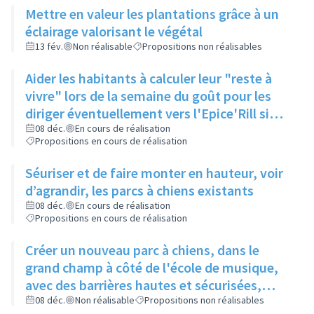
Mettre en valeur les plantations grâce à un
éclairage valorisant le végétal
13 fév.
Non réalisable
Propositions non réalisables
Aider les habitants à calculer leur "reste à
vivre" lors de la semaine du goût pour les
diriger éventuellement vers l'Epice'Rill si
besoin
08 déc.
En cours de réalisation
Propositions en cours de réalisation
Séuriser et de faire monter en hauteur, voir
d’agrandir, les parcs à chiens existants
08 déc.
En cours de réalisation
Propositions en cours de réalisation
Créer un nouveau parc à chiens, dans le
grand champ à côté de l'école de musique,
avec des barrières hautes et sécurisées,
pour qu'il y ait assez d'espace pour que les
08 déc.
Non réalisable
Propositions non réalisables