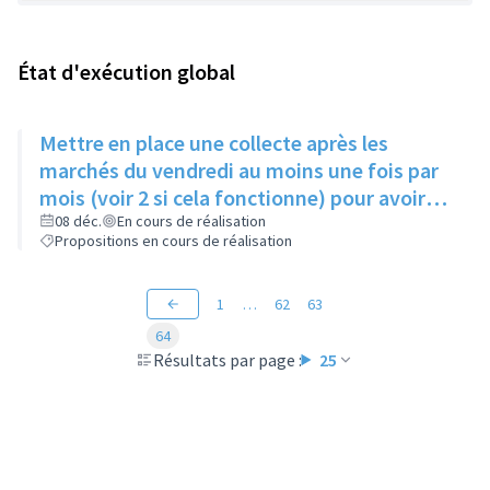
État d'exécution global
Mettre en place une collecte après les
marchés du vendredi au moins une fois par
mois (voir 2 si cela fonctionne) pour avoir
des produits frais pour l'Epice'Rill
08 déc.
En cours de réalisation
Propositions en cours de réalisation
1
…
62
63
64
Résultats par page :
25