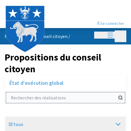
Se connecter
Menu princi
Menu p
Propositions du conseil citoyen
/
Propositions du conseil
citoyen
État d'exécution global
Rechercher des réalisations
Tous
Scope