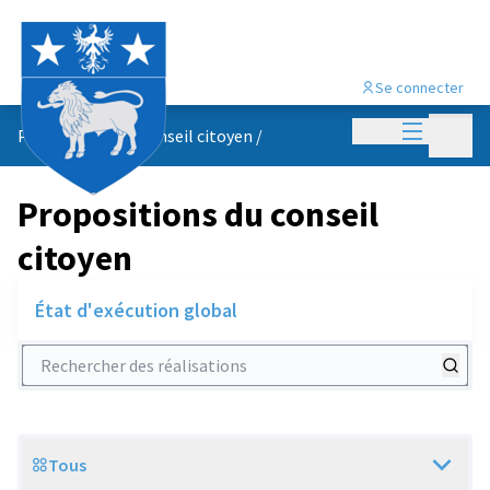
Se connecter
Menu princi
Menu p
Propositions du conseil citoyen
/
Propositions du conseil
citoyen
État d'exécution global
Rechercher des réalisations
Tous
Scope