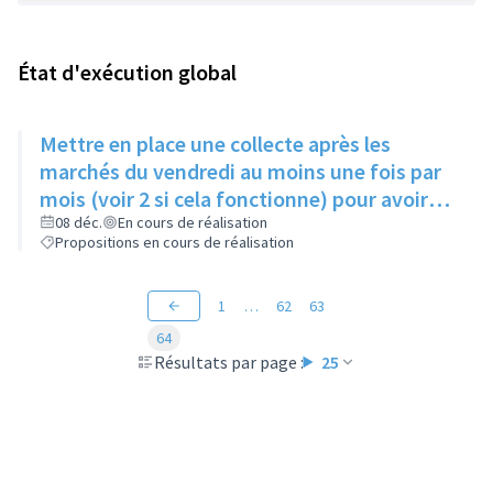
État d'exécution global
Mettre en place une collecte après les
marchés du vendredi au moins une fois par
mois (voir 2 si cela fonctionne) pour avoir
des produits frais pour l'Epice'Rill
08 déc.
En cours de réalisation
Propositions en cours de réalisation
1
…
62
63
64
Résultats par page :
25