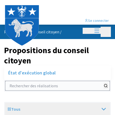
Se connecter
Menu princi
Menu p
Propositions du conseil citoyen
/
Propositions du conseil
citoyen
État d'exécution global
Rechercher des réalisations
Tous
Scope