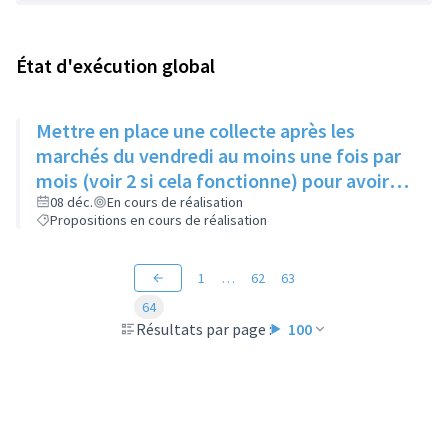
État d'exécution global
Mettre en place une collecte après les
marchés du vendredi au moins une fois par
mois (voir 2 si cela fonctionne) pour avoir
des produits frais pour l'Epice'Rill
08 déc.
En cours de réalisation
Propositions en cours de réalisation
1
…
62
63
64
Résultats par page :
100