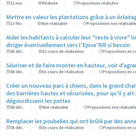
21 nov.
Réalisée
Propositions réalisées
Mettre en valeur les plantations grâce à un éclaira
13 fév.
Non réalisable
Propositions non réalisabl
Aider les habitants à calculer leur "reste à vivre" 
diriger éventuellement vers l'Epice'Rill si besoin
08 déc.
En cours de réalisation
Propositions en co
Séuriser et de faire monter en hauteur, voir d’agran
08 déc.
En cours de réalisation
Propositions en co
Créer un nouveau parc à chiens, dans le grand cha
des barrières hautes et sécurisées, pour qu'il y ai
dégourdissent les pattes
08 déc.
Non réalisable
Propositions non réalisabl
Remplacer les poubelles qui ont brûlé par des ann
08 déc.
En cours de réalisation
Propositions en co