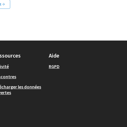
t
ssources
Aide
ivité
RGPD
ncontres
écharger les données
ertes