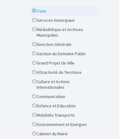
Scope
Tous
Scope
Services municipaux
Scope
Médiathèque et Archives
Municipales
Scope
Direction Générale
Scope
Gestion du Domaine Public
Scope
Grand Projet de Ville
Scope
Attractivité du Territoire
Scope
Culture et Actions
Internationales
Scope
Communication
Scope
Enfance et Education
Scope
Mobilités Transports
Scope
Environnement et Energies
Scope
Cabinet du Maire