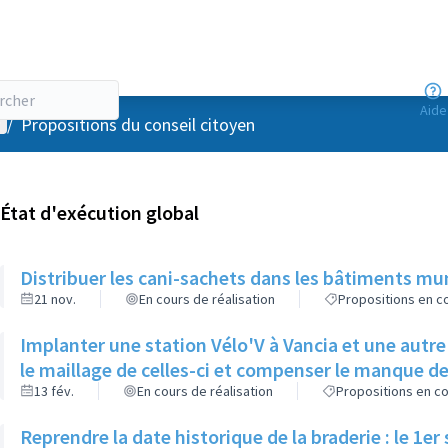
Aide
enu utilisateur
/
Propositions du conseil citoyen
État d'exécution global
Distribuer les cani-sachets dans les bâtiments m
21 nov.
En cours de réalisation
Propositions en co
Implanter une station Vélo'V à Vancia et une aut
le maillage de celles-ci et compenser le manque 
13 fév.
En cours de réalisation
Propositions en co
Reprendre la date historique de la braderie : le 1e