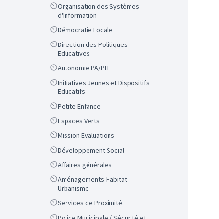
Scope
Organisation des Systèmes
d'Information
Scope
Démocratie Locale
Scope
Direction des Politiques
Educatives
Scope
Autonomie PA/PH
Scope
Initiatives Jeunes et Dispositifs
Educatifs
Scope
Petite Enfance
Scope
Espaces Verts
Scope
Mission Evaluations
Scope
Développement Social
Scope
Affaires générales
Scope
Aménagements-Habitat-
Urbanisme
Scope
Services de Proximité
Scope
Police Municipale / Sécurité et