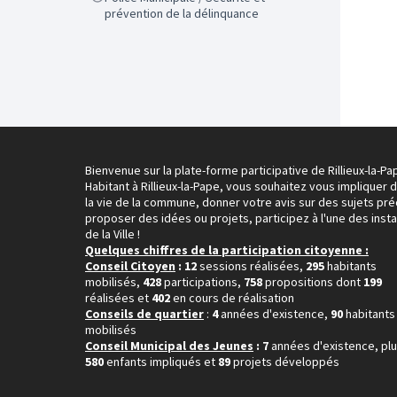
prévention de la délinquance
Bienvenue sur la plate-forme participative de Rillieux-la-Pa
Habitant à Rillieux-la-Pape, vous souhaitez vous impliquer 
la vie de la commune, donner votre avis sur des sujets pré
proposer des idées ou projets, participez à l'une des inst
de la Ville !
Quelques chiffres de la participation citoyenne :
Conseil Citoyen
: 12
sessions réalisées,
295
habitants
mobilisés,
428
participations,
758
propositions dont
199
réalisées et
402
en cours de réalisation
Conseils de quartier
:
4
années d'existence,
90
habitants
mobilisés
Conseil Municipal des Jeunes
: 7
années d'existence, pl
580
enfants impliqués et
89
projets développés