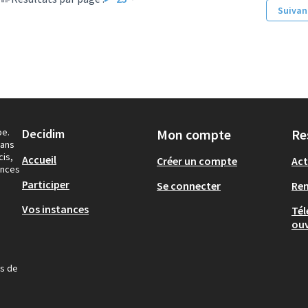
Suivan
pe.
Decidim
Mon compte
Re
dans
cis,
Accueil
Créer un compte
Act
ances
Participer
Se connecter
Re
Vos instances
Tél
ouv
us de