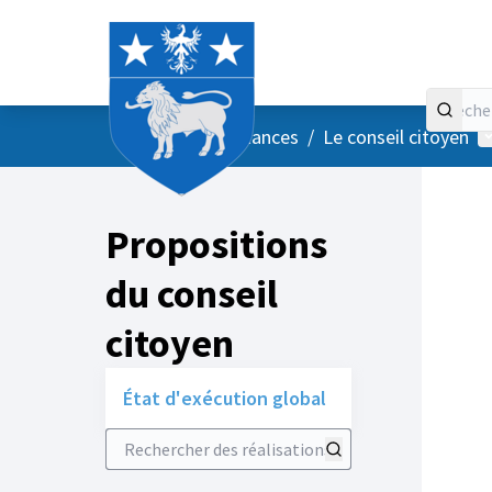
Accueil
Menu principal
M
/
Vos instances
/
Le conseil citoyen
Propositions
du conseil
citoyen
État d'exécution global
Rechercher des réalisations