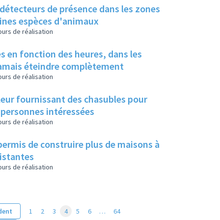
à détecteurs de présence dans les zones
taines espèces d'animaux
urs de réalisation
s en fonction des heures, dans les
 jamais éteindre complètement
urs de réalisation
 leur fournissant des chasubles pour
 personnes intéressées
urs de réalisation
permis de construire plus de maisons à
xistantes
urs de réalisation
dent
1
2
3
4
5
6
…
64