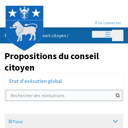
Se connecter
Menu princi
Menu p
Propositions du conseil citoyen
/
Propositions du conseil
citoyen
État d'exécution global
Rechercher des réalisations
Tous
Scope