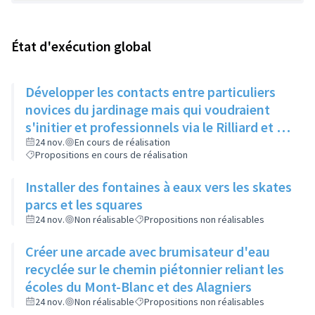
État d'exécution global
Développer les contacts entre particuliers
novices du jardinage mais qui voudraient
s'initier et professionnels via le Rilliard et la
Maison de la Vie Locale
24 nov.
En cours de réalisation
Propositions en cours de réalisation
Installer des fontaines à eaux vers les skates
parcs et les squares
24 nov.
Non réalisable
Propositions non réalisables
Créer une arcade avec brumisateur d'eau
recyclée sur le chemin piétonnier reliant les
écoles du Mont-Blanc et des Alagniers
24 nov.
Non réalisable
Propositions non réalisables