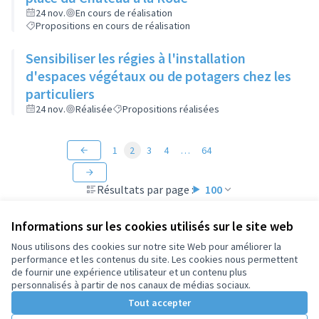
24 nov.
En cours de réalisation
Propositions en cours de réalisation
Sensibiliser les régies à l'installation
d'espaces végétaux ou de potagers chez les
particuliers
24 nov.
Réalisée
Propositions réalisées
1
2
3
4
…
64
Résultats par page :
100
Informations sur les cookies utilisés sur le site web
Nous utilisons des cookies sur notre site Web pour améliorer la
performance et les contenus du site. Les cookies nous permettent
Conditions d'utilisation
de fournir une expérience utilisateur et un contenu plus
Paramètres des cookies
personnalisés à partir de nos canaux de médias sociaux.
Tout accepter