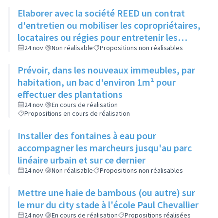
Elaborer avec la société REED un contrat
d'entretien ou mobiliser les copropriétaires,
locataires ou régies pour entretenir les
espaces verts entre bâtiments
24 nov.
Non réalisable
Propositions non réalisables
Prévoir, dans les nouveaux immeubles, par
habitation, un bac d'environ 1m² pour
effectuer des plantations
24 nov.
En cours de réalisation
Propositions en cours de réalisation
Installer des fontaines à eau pour
accompagner les marcheurs jusqu'au parc
linéaire urbain et sur ce dernier
24 nov.
Non réalisable
Propositions non réalisables
Mettre une haie de bambous (ou autre) sur
le mur du city stade à l'école Paul Chevallier
24 nov.
En cours de réalisation
Propositions réalisées