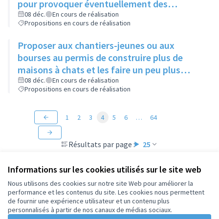
pour provoquer éventuellement des
échanges avec des personnes intéressées
08 déc.
En cours de réalisation
Propositions en cours de réalisation
Proposer aux chantiers-jeunes ou aux
bourses au permis de construire plus de
maisons à chats et les faire un peu plus
grandes que celles existantes
08 déc.
En cours de réalisation
Propositions en cours de réalisation
1
2
3
4
5
6
…
64
Résultats par page :
25
Informations sur les cookies utilisés sur le site web
Nous utilisons des cookies sur notre site Web pour améliorer la
performance et les contenus du site. Les cookies nous permettent
Conditions d'utilisation
de fournir une expérience utilisateur et un contenu plus
Paramètres des cookies
personnalisés à partir de nos canaux de médias sociaux.