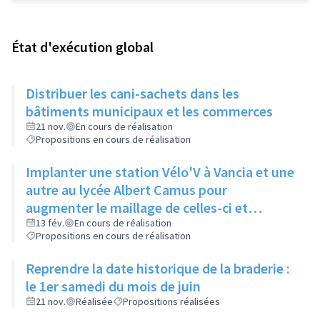
État d'exécution global
Distribuer les cani-sachets dans les
bâtiments municipaux et les commerces
21 nov.
En cours de réalisation
Propositions en cours de réalisation
Implanter une station Vélo'V à Vancia et une
autre au lycée Albert Camus pour
augmenter le maillage de celles-ci et
compenser le manque de bus à Vancia
13 fév.
En cours de réalisation
Propositions en cours de réalisation
notamment
Reprendre la date historique de la braderie :
le 1er samedi du mois de juin
21 nov.
Réalisée
Propositions réalisées