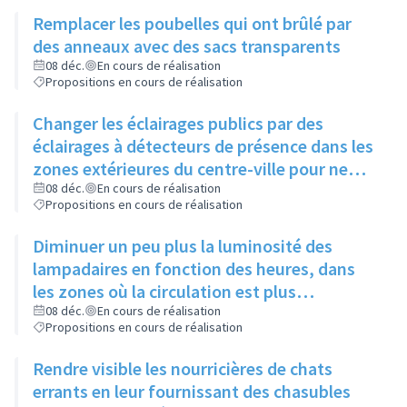
chiens se dégourdissent les pattes
Remplacer les poubelles qui ont brûlé par
des anneaux avec des sacs transparents
08 déc.
En cours de réalisation
Propositions en cours de réalisation
Changer les éclairages publics par des
éclairages à détecteurs de présence dans les
zones extérieures du centre-ville pour ne
pas gêner certaines espèces d'animaux
08 déc.
En cours de réalisation
Propositions en cours de réalisation
Diminuer un peu plus la luminosité des
lampadaires en fonction des heures, dans
les zones où la circulation est plus
importante, sans jamais éteindre
08 déc.
En cours de réalisation
Propositions en cours de réalisation
complètement
Rendre visible les nourricières de chats
errants en leur fournissant des chasubles