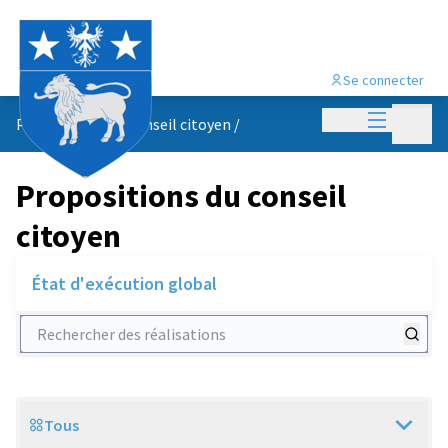
Se connecter
Menu princi
Menu p
Propositions du conseil citoyen
/
Propositions du conseil
citoyen
État d'exécution global
Rechercher des réalisations
Tous
Scope