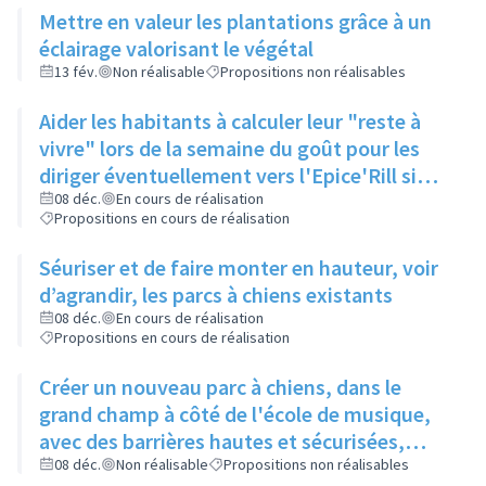
Mettre en valeur les plantations grâce à un
éclairage valorisant le végétal
13 fév.
Non réalisable
Propositions non réalisables
Aider les habitants à calculer leur "reste à
vivre" lors de la semaine du goût pour les
diriger éventuellement vers l'Epice'Rill si
besoin
08 déc.
En cours de réalisation
Propositions en cours de réalisation
Séuriser et de faire monter en hauteur, voir
d’agrandir, les parcs à chiens existants
08 déc.
En cours de réalisation
Propositions en cours de réalisation
Créer un nouveau parc à chiens, dans le
grand champ à côté de l'école de musique,
avec des barrières hautes et sécurisées,
pour qu'il y ait assez d'espace pour que les
08 déc.
Non réalisable
Propositions non réalisables