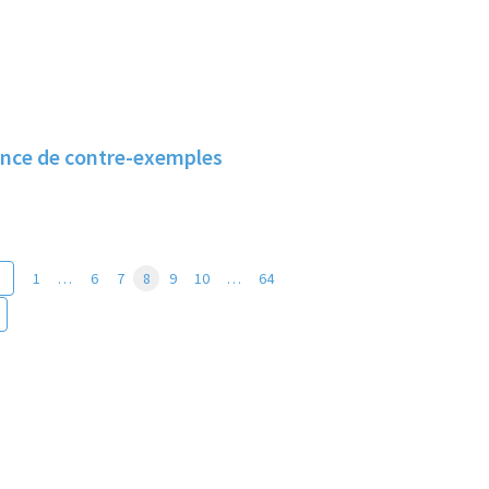
ence de contre-exemples
1
…
6
7
8
9
10
…
64