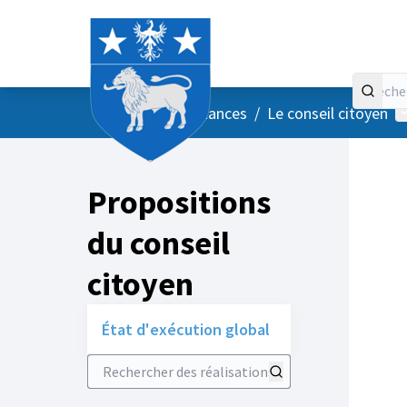
Accueil
Menu principal
M
/
Vos instances
/
Le conseil citoyen
Propositions
du conseil
citoyen
État d'exécution global
Rechercher des réalisations