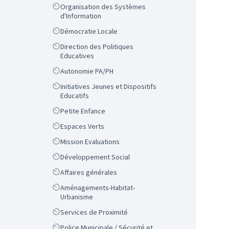
Scope
Organisation des Systèmes
d'Information
Scope
Démocratie Locale
Scope
Direction des Politiques
Educatives
Scope
Autonomie PA/PH
Scope
Initiatives Jeunes et Dispositifs
Educatifs
Scope
Petite Enfance
Scope
Espaces Verts
Scope
Mission Evaluations
Scope
Développement Social
Scope
Affaires générales
Scope
Aménagements-Habitat-
Urbanisme
Scope
Services de Proximité
Scope
Police Municipale / Sécurité et