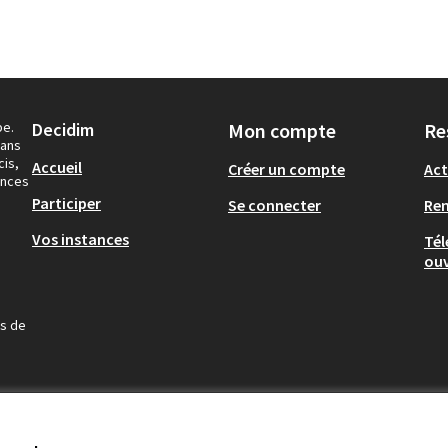
pe.
Decidim
Mon compte
Re
dans
cis,
Accueil
Créer un compte
Act
ances
Participer
Se connecter
Re
Vos instances
Tél
ouv
us de