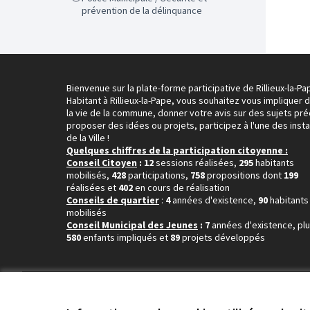
prévention de la délinquance
Bienvenue sur la plate-forme participative de Rillieux-la-Pa
Habitant à Rillieux-la-Pape, vous souhaitez vous impliquer 
la vie de la commune, donner votre avis sur des sujets pré
proposer des idées ou projets, participez à l'une des inst
de la Ville !
Quelques chiffres de la participation citoyenne :
Conseil Citoyen
: 12
sessions réalisées,
295
habitants
mobilisés,
428
participations,
758
propositions dont
199
réalisées et
402
en cours de réalisation
Conseils de quartier
:
4
années d'existence,
90
habitants
mobilisés
Conseil Municipal des Jeunes
: 7
années d'existence, pl
580
enfants impliqués et
89
projets développés
Conditions d'utilisation
Paramètres des cookies