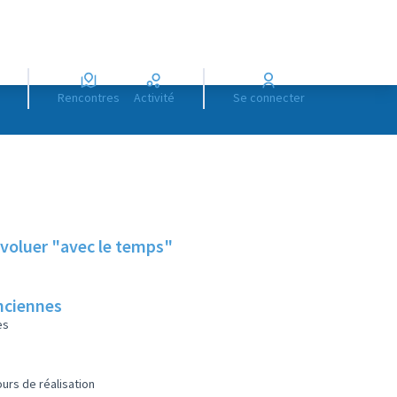
Rencontres
Activité
Se connecter
voluer "avec le temps"
anciennes
es
urs de réalisation