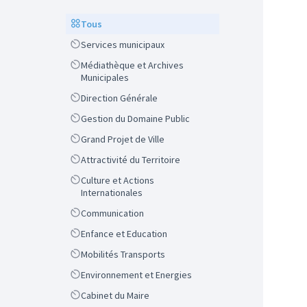
Scope
Tous
Scope
Services municipaux
Scope
Médiathèque et Archives
Municipales
Scope
Direction Générale
Scope
Gestion du Domaine Public
Scope
Grand Projet de Ville
Scope
Attractivité du Territoire
Scope
Culture et Actions
Internationales
Scope
Communication
Scope
Enfance et Education
Scope
Mobilités Transports
Scope
Environnement et Energies
Scope
Cabinet du Maire