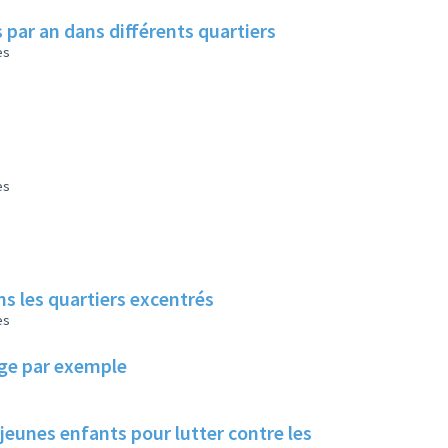
 par an dans différents quartiers
es
es
s les quartiers excentrés
es
lage par exemple
 jeunes enfants pour lutter contre les