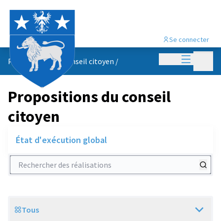
Se connecter
Menu princi
Menu p
Propositions du conseil citoyen
/
Propositions du conseil
citoyen
État d'exécution global
Rechercher des réalisations
Tous
Scope