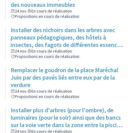
des nouveaux immeubles
24 nov.
En cours de réalisation
Propositions en cours de réalisation
Installer des nichoirs dans les arbres avec
panneaux pédagogiques, des hôtels à
insectes, des fagots de différentes essences
pour stimuler la biodiversité sur la place du
24 nov.
En cours de réalisation
Propositions en cours de réalisation
Château à la Roue
Remplacer le goudron de la place Maréchal
Juin par des pavés liés entre eux par de la
verdure
24 nov.
En cours de réalisation
Propositions en cours de réalisation
Installer plus d'arbres (pour l'ombre), de
luminaires (pour le soir) ainsi que des bancs
sur la voie verte dans la zone entre la piscine
et la rue de l'Industrie
24 nov.
En cours de réalisation