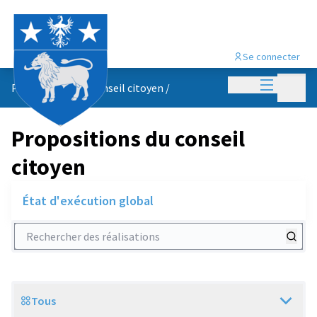
Se connecter
Menu princi
Menu p
Propositions du conseil citoyen
/
Propositions du conseil
citoyen
État d'exécution global
Rechercher des réalisations
Tous
Scope