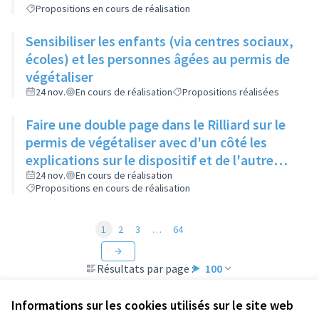
Propositions en cours de réalisation
Sensibiliser les enfants (via centres sociaux,
écoles) et les personnes âgées au permis de
végétaliser
24 nov.
En cours de réalisation
Propositions réalisées
Faire une double page dans le Rilliard sur le
permis de végétaliser avec d'un côté les
explications sur le dispositif et de l'autre
côté des exemples concrets de lieux à
24 nov.
En cours de réalisation
Propositions en cours de réalisation
investir
1
2
3
…
64
Résultats par page :
100
Informations sur les cookies utilisés sur le site web