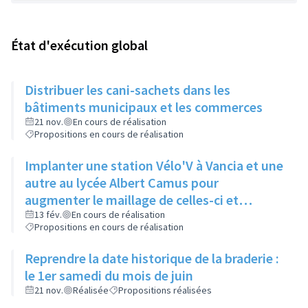
État d'exécution global
Distribuer les cani-sachets dans les
bâtiments municipaux et les commerces
21 nov.
En cours de réalisation
Propositions en cours de réalisation
Implanter une station Vélo'V à Vancia et une
autre au lycée Albert Camus pour
augmenter le maillage de celles-ci et
compenser le manque de bus à Vancia
13 fév.
En cours de réalisation
Propositions en cours de réalisation
notamment
Reprendre la date historique de la braderie :
le 1er samedi du mois de juin
21 nov.
Réalisée
Propositions réalisées