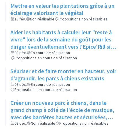
Mettre en valeur les plantations grâce à un
éclairage valorisant le végétal
13 fév.
Non réalisable
Propositions non réalisables
Aider les habitants à calculer leur "reste à
vivre" lors de la semaine du goût pour les
diriger éventuellement vers l'Epice'Rill si
besoin
08 déc.
En cours de réalisation
Propositions en cours de réalisation
Séuriser et de faire monter en hauteur, voir
d’agrandir, les parcs à chiens existants
08 déc.
En cours de réalisation
Propositions en cours de réalisation
Créer un nouveau parc à chiens, dans le
grand champ à côté de l'école de musique,
avec des barrières hautes et sécurisées,
pour qu'il y ait assez d'espace pour que les
08 déc.
Non réalisable
Propositions non réalisables