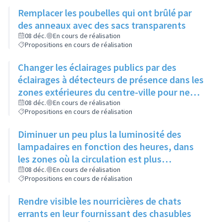
chiens se dégourdissent les pattes
Remplacer les poubelles qui ont brûlé par
des anneaux avec des sacs transparents
08 déc.
En cours de réalisation
Propositions en cours de réalisation
Changer les éclairages publics par des
éclairages à détecteurs de présence dans les
zones extérieures du centre-ville pour ne
pas gêner certaines espèces d'animaux
08 déc.
En cours de réalisation
Propositions en cours de réalisation
Diminuer un peu plus la luminosité des
lampadaires en fonction des heures, dans
les zones où la circulation est plus
importante, sans jamais éteindre
08 déc.
En cours de réalisation
Propositions en cours de réalisation
complètement
Rendre visible les nourricières de chats
errants en leur fournissant des chasubles