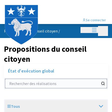
Se connecter
Menu princi
Menu p
Propositions du conseil citoyen
/
Propositions du conseil
citoyen
État d'exécution global
Rechercher des réalisations
Tous
Scope