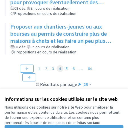
pour provoquer éventuellement des
échanges avec des personnes intéressées
08 déc.
En cours de réalisation
Propositions en cours de réalisation
Proposer aux chantiers-jeunes ou aux
bourses au permis de construire plus de
maisons à chats et les faire un peu plus
grandes que celles existantes
08 déc.
En cours de réalisation
Propositions en cours de réalisation
1
2
3
4
5
6
…
64
Résultats par page :
25
Informations sur les cookies utilisés sur le site web
Nous utilisons des cookies sur notre site Web pour améliorer la
performance et les contenus du site. Les cookies nous permettent
Conditions d'utilisation
de fournir une expérience utilisateur et un contenu plus
Paramètres des cookies
personnalisés à partir de nos canaux de médias sociaux.