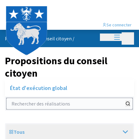
Se connecter
Menu princi
Menu p
Propositions du conseil citoyen
/
Propositions du conseil
citoyen
État d'exécution global
Rechercher des réalisations
Tous
Scope