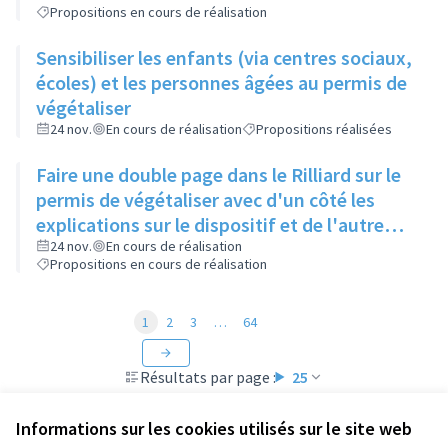
Propositions en cours de réalisation
Sensibiliser les enfants (via centres sociaux,
écoles) et les personnes âgées au permis de
végétaliser
24 nov.
En cours de réalisation
Propositions réalisées
Faire une double page dans le Rilliard sur le
permis de végétaliser avec d'un côté les
explications sur le dispositif et de l'autre
côté des exemples concrets de lieux à
24 nov.
En cours de réalisation
Propositions en cours de réalisation
investir
1
2
3
…
64
Résultats par page :
25
Informations sur les cookies utilisés sur le site web