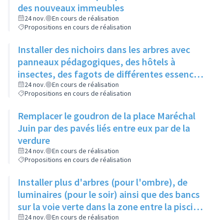
des nouveaux immeubles
24 nov.
En cours de réalisation
Propositions en cours de réalisation
Installer des nichoirs dans les arbres avec
panneaux pédagogiques, des hôtels à
insectes, des fagots de différentes essences
pour stimuler la biodiversité sur la place du
24 nov.
En cours de réalisation
Propositions en cours de réalisation
Château à la Roue
Remplacer le goudron de la place Maréchal
Juin par des pavés liés entre eux par de la
verdure
24 nov.
En cours de réalisation
Propositions en cours de réalisation
Installer plus d'arbres (pour l'ombre), de
luminaires (pour le soir) ainsi que des bancs
sur la voie verte dans la zone entre la piscine
et la rue de l'Industrie
24 nov.
En cours de réalisation