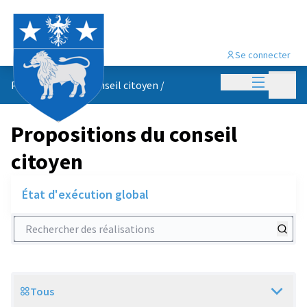
Se connecter
Menu princi
Menu p
Propositions du conseil citoyen
/
Propositions du conseil
citoyen
État d'exécution global
Rechercher des réalisations
Tous
Scope