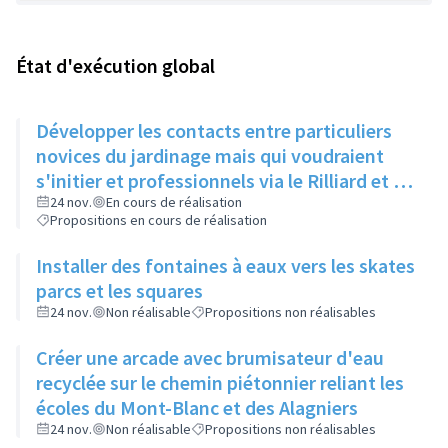
État d'exécution global
Développer les contacts entre particuliers
novices du jardinage mais qui voudraient
s'initier et professionnels via le Rilliard et la
Maison de la Vie Locale
24 nov.
En cours de réalisation
Propositions en cours de réalisation
Installer des fontaines à eaux vers les skates
parcs et les squares
24 nov.
Non réalisable
Propositions non réalisables
Créer une arcade avec brumisateur d'eau
recyclée sur le chemin piétonnier reliant les
écoles du Mont-Blanc et des Alagniers
24 nov.
Non réalisable
Propositions non réalisables