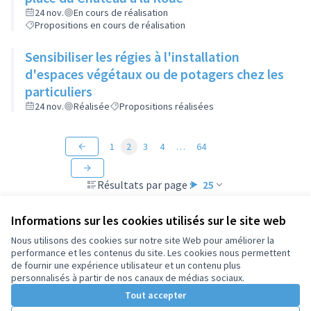
24 nov.
En cours de réalisation
Propositions en cours de réalisation
Sensibiliser les régies à l'installation
d'espaces végétaux ou de potagers chez les
particuliers
24 nov.
Réalisée
Propositions réalisées
1
2
3
4
…
64
Résultats par page :
25
Informations sur les cookies utilisés sur le site web
Nous utilisons des cookies sur notre site Web pour améliorer la
performance et les contenus du site. Les cookies nous permettent
Conditions d'utilisation
de fournir une expérience utilisateur et un contenu plus
Paramètres des cookies
personnalisés à partir de nos canaux de médias sociaux.
Tout accepter