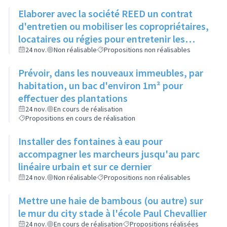
Elaborer avec la société REED un contrat
d'entretien ou mobiliser les copropriétaires,
locataires ou régies pour entretenir les
espaces verts entre bâtiments
24 nov.
Non réalisable
Propositions non réalisables
Prévoir, dans les nouveaux immeubles, par
habitation, un bac d'environ 1m² pour
effectuer des plantations
24 nov.
En cours de réalisation
Propositions en cours de réalisation
Installer des fontaines à eau pour
accompagner les marcheurs jusqu'au parc
linéaire urbain et sur ce dernier
24 nov.
Non réalisable
Propositions non réalisables
Mettre une haie de bambous (ou autre) sur
le mur du city stade à l'école Paul Chevallier
24 nov.
En cours de réalisation
Propositions réalisées