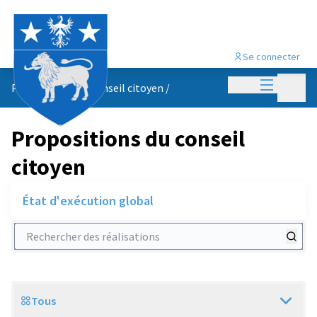
Se connecter
Menu princi
Menu p
Propositions du conseil citoyen
/
Propositions du conseil
citoyen
État d'exécution global
Rechercher des réalisations
Tous
Scope