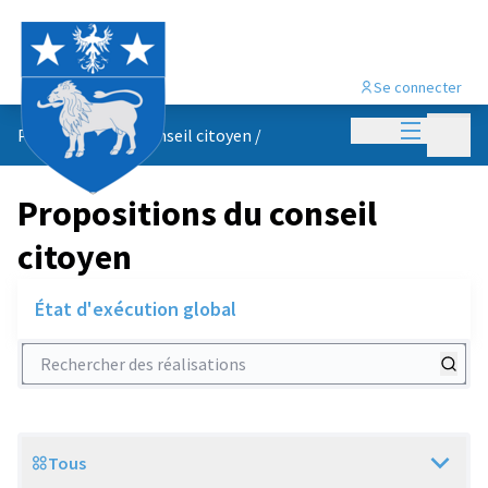
Se connecter
Menu princi
Menu p
Propositions du conseil citoyen
/
Propositions du conseil
citoyen
État d'exécution global
Rechercher des réalisations
Tous
Scope