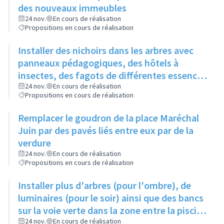
des nouveaux immeubles
24 nov.
En cours de réalisation
Propositions en cours de réalisation
Installer des nichoirs dans les arbres avec
panneaux pédagogiques, des hôtels à
insectes, des fagots de différentes essences
pour stimuler la biodiversité sur la place du
24 nov.
En cours de réalisation
Propositions en cours de réalisation
Château à la Roue
Remplacer le goudron de la place Maréchal
Juin par des pavés liés entre eux par de la
verdure
24 nov.
En cours de réalisation
Propositions en cours de réalisation
Installer plus d'arbres (pour l'ombre), de
luminaires (pour le soir) ainsi que des bancs
sur la voie verte dans la zone entre la piscine
et la rue de l'Industrie
24 nov.
En cours de réalisation