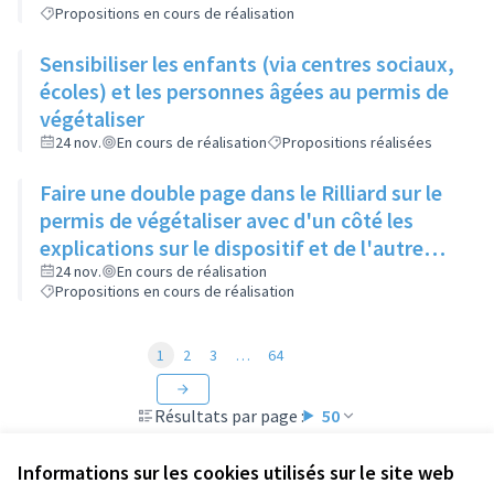
Propositions en cours de réalisation
Sensibiliser les enfants (via centres sociaux,
écoles) et les personnes âgées au permis de
végétaliser
24 nov.
En cours de réalisation
Propositions réalisées
Faire une double page dans le Rilliard sur le
permis de végétaliser avec d'un côté les
explications sur le dispositif et de l'autre
côté des exemples concrets de lieux à
24 nov.
En cours de réalisation
Propositions en cours de réalisation
investir
1
2
3
…
64
Résultats par page :
50
Informations sur les cookies utilisés sur le site web