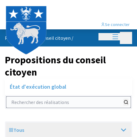
Se connecter
Menu princi
Menu p
Propositions du conseil citoyen
/
Propositions du conseil
citoyen
État d'exécution global
Rechercher des réalisations
Tous
Scope