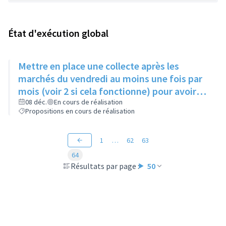
État d'exécution global
Mettre en place une collecte après les
marchés du vendredi au moins une fois par
mois (voir 2 si cela fonctionne) pour avoir
des produits frais pour l'Epice'Rill
08 déc.
En cours de réalisation
Propositions en cours de réalisation
1
…
62
63
64
Résultats par page :
50