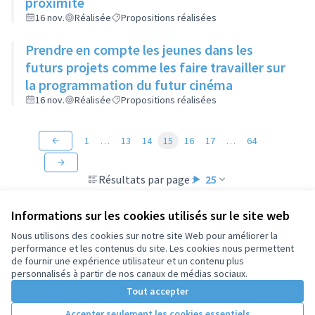
proximité
16 nov.
Réalisée
Propositions réalisées
Prendre en compte les jeunes dans les
futurs projets comme les faire travailler sur
la programmation du futur cinéma
16 nov.
Réalisée
Propositions réalisées
1
…
13
14
15
16
17
…
64
Résultats par page :
25
Informations sur les cookies utilisés sur le site web
Nous utilisons des cookies sur notre site Web pour améliorer la
performance et les contenus du site. Les cookies nous permettent
Conditions d'utilisation
de fournir une expérience utilisateur et un contenu plus
Paramètres des cookies
personnalisés à partir de nos canaux de médias sociaux.
Tout accepter
Accepter seulement les cookies essentiels