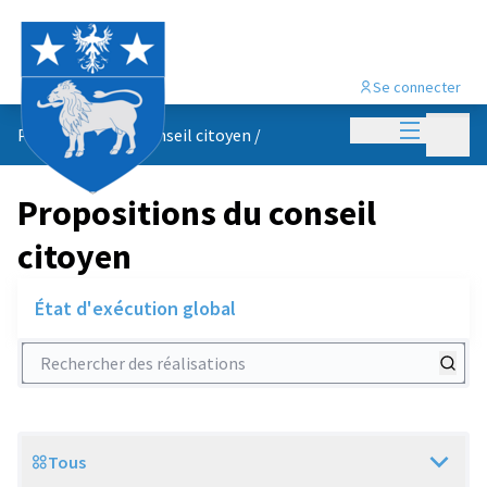
Se connecter
Menu princi
Menu p
Propositions du conseil citoyen
/
Propositions du conseil
citoyen
État d'exécution global
Rechercher des réalisations
Tous
Scope