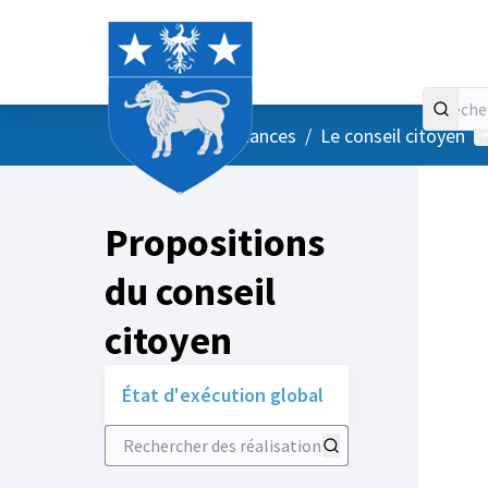
Accueil
Menu principal
M
/
Vos instances
/
Le conseil citoyen
Propositions
du conseil
citoyen
État d'exécution global
Rechercher des réalisations