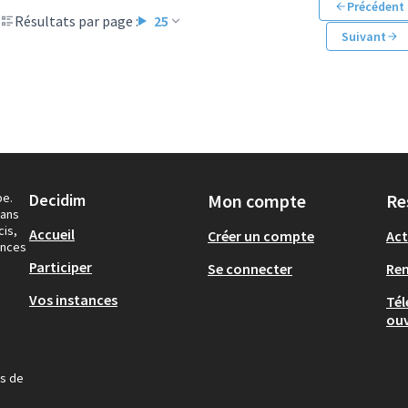
Précédent
Résultats par page :
25
Suivant
pe.
Decidim
Mon compte
Re
dans
cis,
Accueil
Créer un compte
Act
ances
Participer
Se connecter
Re
Vos instances
Tél
ouv
us de