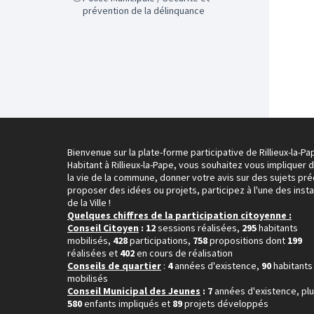
prévention de la délinquance
Bienvenue sur la plate-forme participative de Rillieux-la-Pa
Habitant à Rillieux-la-Pape, vous souhaitez vous impliquer 
la vie de la commune, donner votre avis sur des sujets pré
proposer des idées ou projets, participez à l'une des inst
de la Ville !
Quelques chiffres de la participation citoyenne :
Conseil Citoyen
: 12
sessions réalisées,
295
habitants
mobilisés,
428
participations,
758
propositions dont
199
réalisées et
402
en cours de réalisation
Conseils de quartier
:
4
années d'existence,
90
habitants
mobilisés
Conseil Municipal des Jeunes
: 7
années d'existence, pl
580
enfants impliqués et
89
projets développés