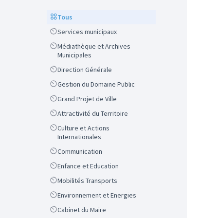
Scope
Tous
Scope
Services municipaux
Scope
Médiathèque et Archives
Municipales
Scope
Direction Générale
Scope
Gestion du Domaine Public
Scope
Grand Projet de Ville
Scope
Attractivité du Territoire
Scope
Culture et Actions
Internationales
Scope
Communication
Scope
Enfance et Education
Scope
Mobilités Transports
Scope
Environnement et Energies
Scope
Cabinet du Maire