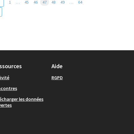
1
…
45
46
47
48
49
…
64
ssources
Aide
ivité
RGPD
ncontres
écharger les données
ertes