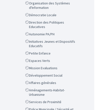
Scope
Organisation des Systèmes
d'Information
Scope
Démocratie Locale
Scope
Direction des Politiques
Educatives
Scope
Autonomie PA/PH
Scope
Initiatives Jeunes et Dispositifs
Educatifs
Scope
Petite Enfance
Scope
Espaces Verts
Scope
Mission Evaluations
Scope
Développement Social
Scope
Affaires générales
Scope
Aménagements-Habitat-
Urbanisme
Scope
Services de Proximité
Scope
Police Municipale / Sécurité et