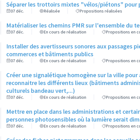
Séparer les trottoirs mixtes "vélos/piétons" pour 
07 déc.
Réalisée
Propositions réalisées
Matérialiser les chemins PMR sur l'ensemble du ter
07 déc.
En cours de réalisation
Propositions en co
Installer des avertisseurs sonores aux passages pi
commerces et bâtiments publics
07 déc.
En cours de réalisation
Propositions en co
Créer une signalétique homogène sur la ville pour a
reconnaitre les différents lieux (bâtiments admin
culturels bandeau vert,...)
07 déc.
En cours de réalisation
Propositions en co
Mettre en place dans les administrations et certa
personnes photosensibles où la lumière serait di
07 déc.
En cours de réalisation
Propositions en co