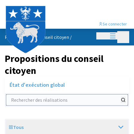
Se connecter
Menu princi
Menu p
Propositions du conseil citoyen
/
Propositions du conseil
citoyen
État d'exécution global
Rechercher des réalisations
Tous
Scope