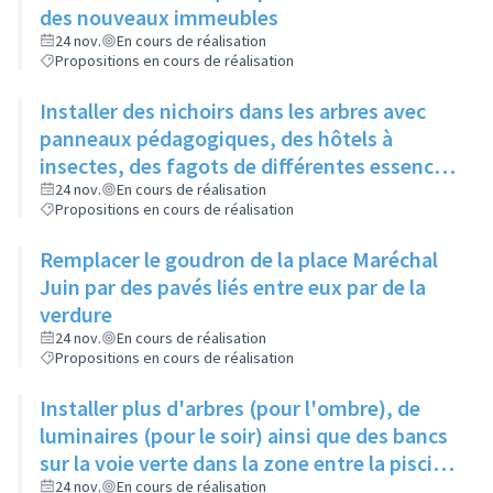
des nouveaux immeubles
24 nov.
En cours de réalisation
Propositions en cours de réalisation
Installer des nichoirs dans les arbres avec
panneaux pédagogiques, des hôtels à
insectes, des fagots de différentes essences
pour stimuler la biodiversité sur la place du
24 nov.
En cours de réalisation
Propositions en cours de réalisation
Château à la Roue
Remplacer le goudron de la place Maréchal
Juin par des pavés liés entre eux par de la
verdure
24 nov.
En cours de réalisation
Propositions en cours de réalisation
Installer plus d'arbres (pour l'ombre), de
luminaires (pour le soir) ainsi que des bancs
sur la voie verte dans la zone entre la piscine
et la rue de l'Industrie
24 nov.
En cours de réalisation