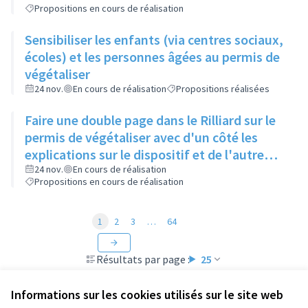
Propositions en cours de réalisation
Sensibiliser les enfants (via centres sociaux,
écoles) et les personnes âgées au permis de
végétaliser
24 nov.
En cours de réalisation
Propositions réalisées
Faire une double page dans le Rilliard sur le
permis de végétaliser avec d'un côté les
explications sur le dispositif et de l'autre
côté des exemples concrets de lieux à
24 nov.
En cours de réalisation
Propositions en cours de réalisation
investir
1
2
3
…
64
Résultats par page :
25
Informations sur les cookies utilisés sur le site web