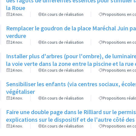
des fagots de différentes essences pour stimuler l
la Roue
24 nov.
En cours de réalisation
Propositions en co
Remplacer le goudron de la place Maréchal Juin par
verdure
24 nov.
En cours de réalisation
Propositions en co
Installer plus d'arbres (pour l'ombre), de luminaire
la voie verte dans la zone entre la piscine et la rue 
24 nov.
En cours de réalisation
Propositions en co
Sensibiliser les enfants (via centres sociaux, écol
végétaliser
24 nov.
En cours de réalisation
Propositions réal
Faire une double page dans le Rilliard sur le permi
explications sur le dispositif et de l'autre côté de
24 nov.
En cours de réalisation
Propositions en co