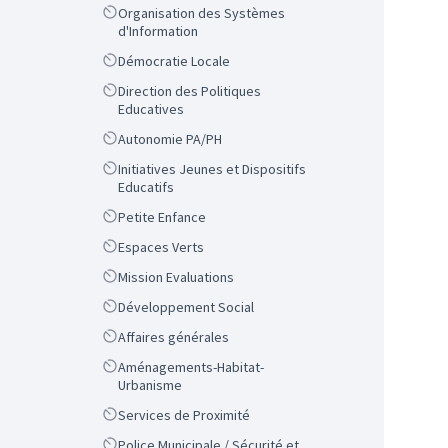
Scope
Organisation des Systèmes
d'Information
Scope
Démocratie Locale
Scope
Direction des Politiques
Educatives
Scope
Autonomie PA/PH
Scope
Initiatives Jeunes et Dispositifs
Educatifs
Scope
Petite Enfance
Scope
Espaces Verts
Scope
Mission Evaluations
Scope
Développement Social
Scope
Affaires générales
Scope
Aménagements-Habitat-
Urbanisme
Scope
Services de Proximité
Scope
Police Municipale / Sécurité et