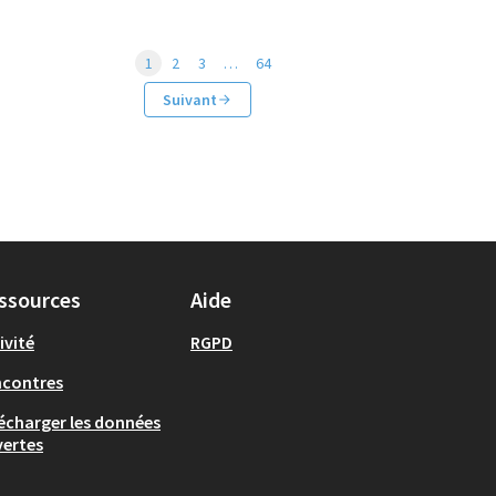
1
2
3
…
64
Suivant
ssources
Aide
ivité
RGPD
ncontres
écharger les données
ertes