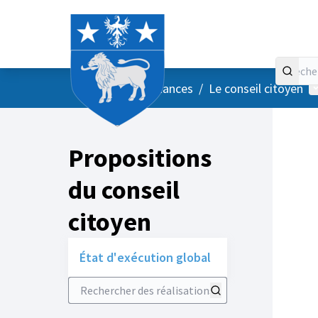
Accueil
Menu principal
M
/
Vos instances
/
Le conseil citoyen
Propositions
du conseil
citoyen
État d'exécution global
Rechercher des réalisations