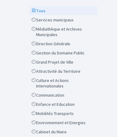
Scope
Tous
Scope
Services municipaux
Scope
Médiathèque et Archives
Municipales
Scope
Direction Générale
Scope
Gestion du Domaine Public
Scope
Grand Projet de Ville
Scope
Attractivité du Territoire
Scope
Culture et Actions
Internationales
Scope
Communication
Scope
Enfance et Education
Scope
Mobilités Transports
Scope
Environnement et Energies
Scope
Cabinet du Maire