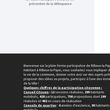
prévention de la délinquance
Bienvenue sur la plate-forme participative de Rillieux-la-Pa
Habitant à Rillieux-la-Pape, vous souhaitez vous impliquer 
la vie de la commune, donner votre avis sur des sujets pré
proposer des idées ou projets, participez à l'une des inst
de la Ville !
Quelques chiffres de la participation citoyenne :
Conseil Citoyen
: 12
sessions réalisées,
295
habitants
mobilisés,
428
participations,
758
propositions dont
199
réalisées et
402
en cours de réalisation
Conseils de quartier
:
4
années d'existence,
90
habitants
mobilisés