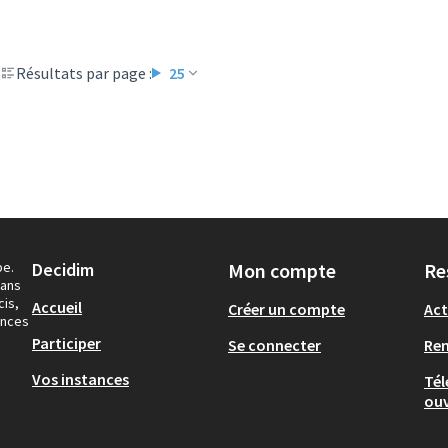
Résultats par page :
25
pe.
Decidim
Mon compte
Re
dans
cis,
Accueil
Créer un compte
Act
ances
Participer
Se connecter
Re
Vos instances
Tél
ouv