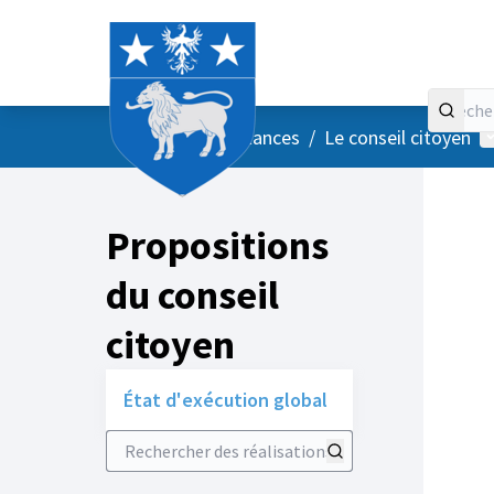
Accueil
Menu principal
M
/
Vos instances
/
Le conseil citoyen
Propositions
du conseil
citoyen
État d'exécution global
Rechercher des réalisations