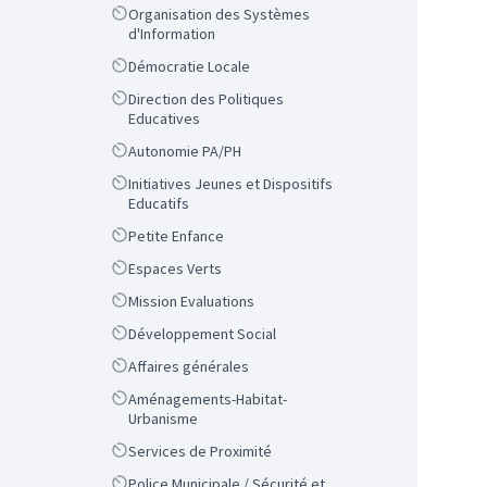
Scope
Organisation des Systèmes
d'Information
Scope
Démocratie Locale
Scope
Direction des Politiques
Educatives
Scope
Autonomie PA/PH
Scope
Initiatives Jeunes et Dispositifs
Educatifs
Scope
Petite Enfance
Scope
Espaces Verts
Scope
Mission Evaluations
Scope
Développement Social
Scope
Affaires générales
Scope
Aménagements-Habitat-
Urbanisme
Scope
Services de Proximité
Scope
Police Municipale / Sécurité et