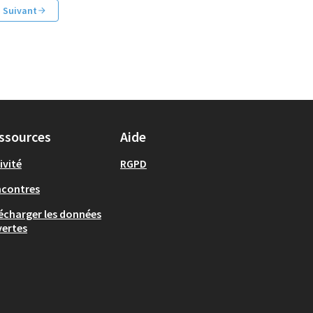
Suivant
ssources
Aide
ivité
RGPD
ncontres
écharger les données
ertes