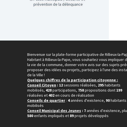
prévention de la délinquance
Bienvenue sur la plate-forme participative de Rillieux-la-Pa
Habitant à Rillieux-la-Pape, vous souhaitez vous impliquer 
la vie de la commune, donner votre avis sur des sujets pré
proposer des idées ou projets, participez à l'une des inst
de la Ville !
Quelques chiffres de la participation citoyenne :
Conseil Citoyen
: 12
sessions réalisées,
295
habitants
mobilisés,
428
participations,
758
propositions dont
199
réalisées et
402
en cours de réalisation
Conseils de quartier
:
4
années d'existence,
90
habitants
mobilisés
Conseil Municipal des Jeunes
: 7
années d'existence, pl
580
enfants impliqués et
89
projets développés