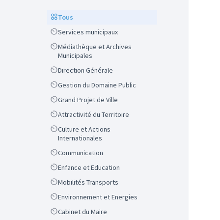
Scope
Tous
Scope
Services municipaux
Scope
Médiathèque et Archives
Municipales
Scope
Direction Générale
Scope
Gestion du Domaine Public
Scope
Grand Projet de Ville
Scope
Attractivité du Territoire
Scope
Culture et Actions
Internationales
Scope
Communication
Scope
Enfance et Education
Scope
Mobilités Transports
Scope
Environnement et Energies
Scope
Cabinet du Maire