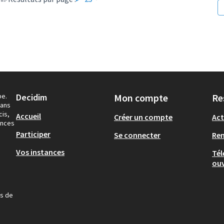
pe.
Decidim
Mon compte
Re
dans
cis,
Accueil
Créer un compte
Act
ances
Participer
Se connecter
Re
Vos instances
Tél
ouv
us de