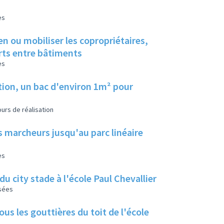
es
en ou mobiliser les copropriétaires,
erts entre bâtiments
es
tion, un bac d'environ 1m² pour
urs de réalisation
s marcheurs jusqu'au parc linéaire
es
u city stade à l'école Paul Chevallier
isées
us les gouttières du toit de l'école