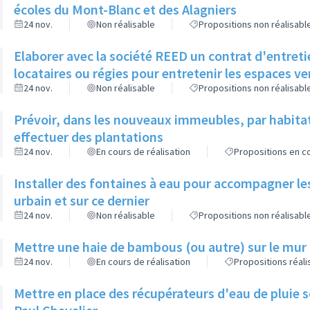
écoles du Mont-Blanc et des Alagniers
24 nov.
Non réalisable
Propositions non réalisabl
Elaborer avec la société REED un contrat d'entreti
locataires ou régies pour entretenir les espaces v
24 nov.
Non réalisable
Propositions non réalisabl
Prévoir, dans les nouveaux immeubles, par habita
effectuer des plantations
24 nov.
En cours de réalisation
Propositions en co
Installer des fontaines à eau pour accompagner le
urbain et sur ce dernier
24 nov.
Non réalisable
Propositions non réalisabl
Mettre une haie de bambous (ou autre) sur le mur d
24 nov.
En cours de réalisation
Propositions réal
Mettre en place des récupérateurs d'eau de pluie so