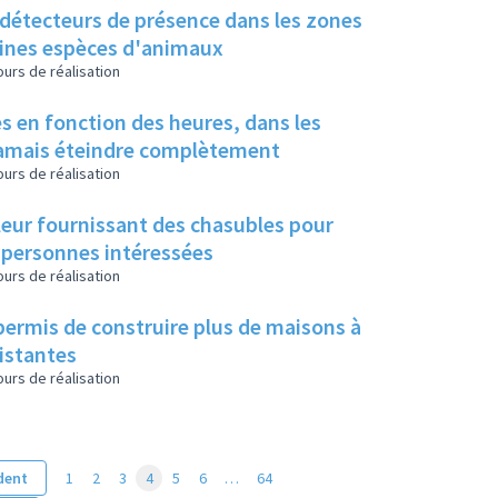
à détecteurs de présence dans les zones
taines espèces d'animaux
urs de réalisation
s en fonction des heures, dans les
 jamais éteindre complètement
urs de réalisation
 leur fournissant des chasubles pour
 personnes intéressées
urs de réalisation
permis de construire plus de maisons à
xistantes
urs de réalisation
dent
1
2
3
4
5
6
…
64