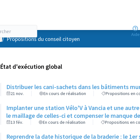
Aide
enu utilisateur
/
Propositions du conseil citoyen
État d'exécution global
Distribuer les cani-sachets dans les bâtiments m
21 nov.
En cours de réalisation
Propositions en co
Implanter une station Vélo'V à Vancia et une aut
le maillage de celles-ci et compenser le manque 
13 fév.
En cours de réalisation
Propositions en co
Reprendre la date historique de la braderie : le 1e