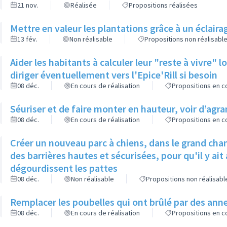
21 nov.
Réalisée
Propositions réalisées
Mettre en valeur les plantations grâce à un éclaira
13 fév.
Non réalisable
Propositions non réalisabl
Aider les habitants à calculer leur "reste à vivre" 
diriger éventuellement vers l'Epice'Rill si besoin
08 déc.
En cours de réalisation
Propositions en co
Séuriser et de faire monter en hauteur, voir d’agran
08 déc.
En cours de réalisation
Propositions en co
Créer un nouveau parc à chiens, dans le grand cha
des barrières hautes et sécurisées, pour qu'il y ai
dégourdissent les pattes
08 déc.
Non réalisable
Propositions non réalisabl
Remplacer les poubelles qui ont brûlé par des ann
08 déc.
En cours de réalisation
Propositions en co