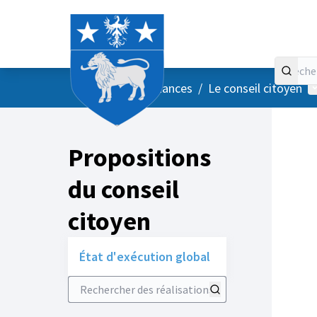
Accueil
Menu principal
M
/
Vos instances
/
Le conseil citoyen
Propositions
du conseil
citoyen
État d'exécution global
Rechercher des réalisations