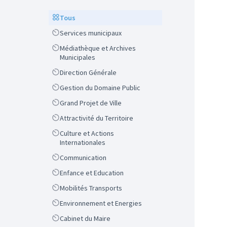
Scope
Tous
Scope
Services municipaux
Scope
Médiathèque et Archives
Municipales
Scope
Direction Générale
Scope
Gestion du Domaine Public
Scope
Grand Projet de Ville
Scope
Attractivité du Territoire
Scope
Culture et Actions
Internationales
Scope
Communication
Scope
Enfance et Education
Scope
Mobilités Transports
Scope
Environnement et Energies
Scope
Cabinet du Maire