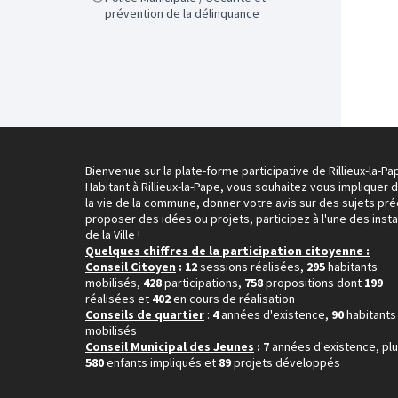
prévention de la délinquance
Bienvenue sur la plate-forme participative de Rillieux-la-Pa
Habitant à Rillieux-la-Pape, vous souhaitez vous impliquer 
la vie de la commune, donner votre avis sur des sujets pré
proposer des idées ou projets, participez à l'une des inst
de la Ville !
Quelques chiffres de la participation citoyenne :
Conseil Citoyen
: 12
sessions réalisées,
295
habitants
mobilisés,
428
participations,
758
propositions dont
199
réalisées et
402
en cours de réalisation
Conseils de quartier
:
4
années d'existence,
90
habitants
mobilisés
Conseil Municipal des Jeunes
: 7
années d'existence, pl
580
enfants impliqués et
89
projets développés