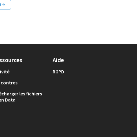
t
ssources
Aide
ivité
RGPD
ncontres
écharger les fichiers
en Data