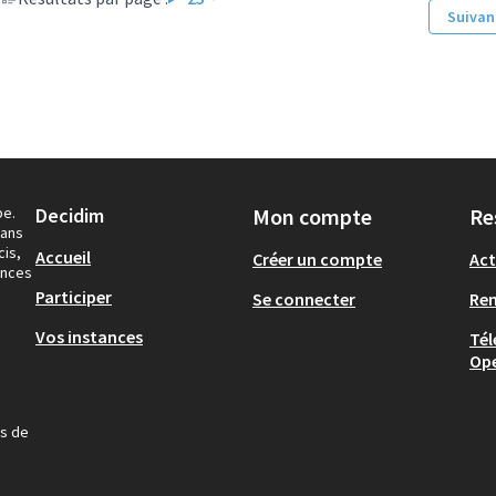
Suivan
pe.
Decidim
Mon compte
Re
dans
cis,
Accueil
Créer un compte
Act
ances
Participer
Se connecter
Re
Vos instances
Tél
Op
us de