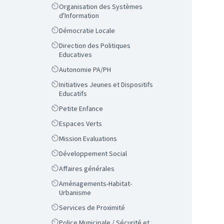
Scope
Organisation des Systèmes
d'Information
Scope
Démocratie Locale
Scope
Direction des Politiques
Educatives
Scope
Autonomie PA/PH
Scope
Initiatives Jeunes et Dispositifs
Educatifs
Scope
Petite Enfance
Scope
Espaces Verts
Scope
Mission Evaluations
Scope
Développement Social
Scope
Affaires générales
Scope
Aménagements-Habitat-
Urbanisme
Scope
Services de Proximité
Scope
Police Municipale / Sécurité et