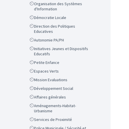
Scope
Organisation des Systèmes
d'Information
Scope
Démocratie Locale
Scope
Direction des Politiques
Educatives
Scope
Autonomie PA/PH
Scope
Initiatives Jeunes et Dispositifs
Educatifs
Scope
Petite Enfance
Scope
Espaces Verts
Scope
Mission Evaluations
Scope
Développement Social
Scope
Affaires générales
Scope
Aménagements-Habitat-
Urbanisme
Scope
Services de Proximité
Scope
Police Municipale / Sécurité et