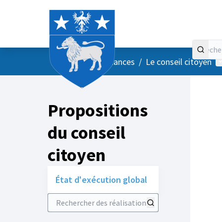
Accueil
Menu principal
M
/
Vos instances
/
Le conseil citoyen
Propositions
du conseil
citoyen
État d'exécution global
Rechercher des réalisations