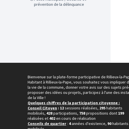
prévention de la délinquance
Bienvenue sur la plate-forme participative de Rillieux-la-Pa
Habitant à Rillieux-la-Pape, vous souhaitez vous impliquer 
la vie de la commune, donner votre avis sur des sujets pré
proposer des idées ou projets, participez à l'une des inst
de la Ville !
Quelques chiffres de la participation citoyenne :
Conseil Citoyen
: 12
sessions réalisées,
295
habitants
mobilisés,
428
participations,
758
propositions dont
199
réalisées et
402
en cours de réalisation
Conseils de quartier
:
4
années d'existence,
90
habitants
mobilisés