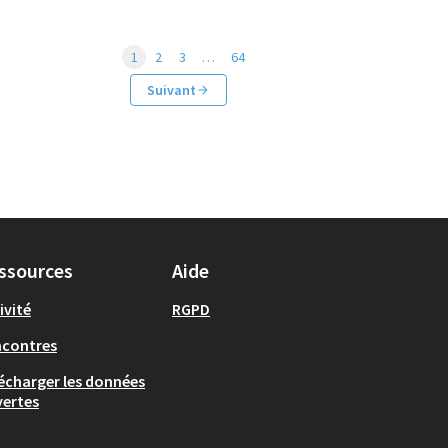
1
2
3
…
64
Suivant
ssources
Aide
ivité
RGPD
ncontres
écharger les données
ertes