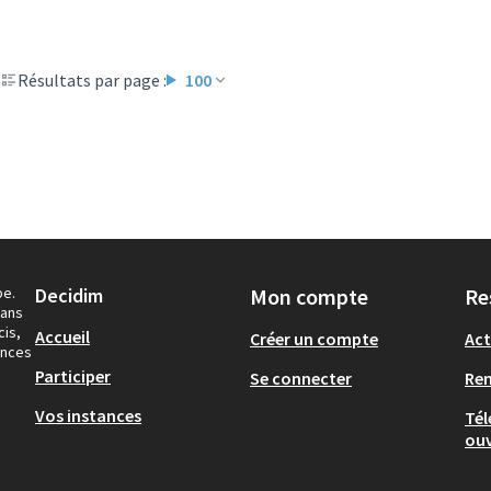
Résultats par page :
100
pe.
Decidim
Mon compte
Re
dans
cis,
Accueil
Créer un compte
Act
ances
Participer
Se connecter
Re
Vos instances
Tél
ouv