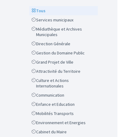
Scope
Tous
Scope
Services municipaux
Scope
Médiathèque et Archives
Municipales
Scope
Direction Générale
Scope
Gestion du Domaine Public
Scope
Grand Projet de Ville
Scope
Attractivité du Territoire
Scope
Culture et Actions
Internationales
Scope
Communication
Scope
Enfance et Education
Scope
Mobilités Transports
Scope
Environnement et Energies
Scope
Cabinet du Maire