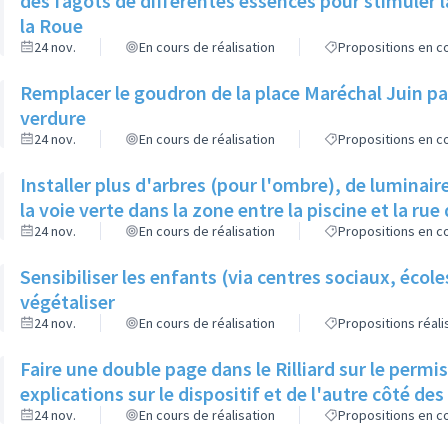
des fagots de différentes essences pour stimuler l
la Roue
24 nov.
En cours de réalisation
Propositions en co
Remplacer le goudron de la place Maréchal Juin par
verdure
24 nov.
En cours de réalisation
Propositions en co
Installer plus d'arbres (pour l'ombre), de luminaire
la voie verte dans la zone entre la piscine et la rue 
24 nov.
En cours de réalisation
Propositions en co
Sensibiliser les enfants (via centres sociaux, écol
végétaliser
24 nov.
En cours de réalisation
Propositions réal
Faire une double page dans le Rilliard sur le permi
explications sur le dispositif et de l'autre côté de
24 nov.
En cours de réalisation
Propositions en co