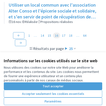
Utiliser un local commun avec l'association
Alter Conso et l'épicerie sociale et solidaire,
et s'en servir de point de récupération de
paniers de producteurs
16 nov.
Réalisée
Propositions réalisées
1
…
14
15
16
17
18
…
64
Résultats par page :
25
Informations sur les cookies utilisés sur le site web
Nous utilisons des cookies sur notre site Web pour améliorer la
performance et les contenus du site. Les cookies nous permettent
Conditions d'utilisation
de fournir une expérience utilisateur et un contenu plus
Paramètres des cookies
personnalisés à partir de nos canaux de médias sociaux.
Tout accepter
Accepter seulement les cookies essentiels
Licence Cre
(Lien extern
(Lien externe)
Site réalisé par
Open Source Politics
grâce au
logiciel libre
Paramètres
(Lien externe)
Decidim
.