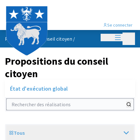
Se connecter
Menu princi
Menu p
Propositions du conseil citoyen
/
Propositions du conseil
citoyen
État d'exécution global
Rechercher des réalisations
Tous
Scope