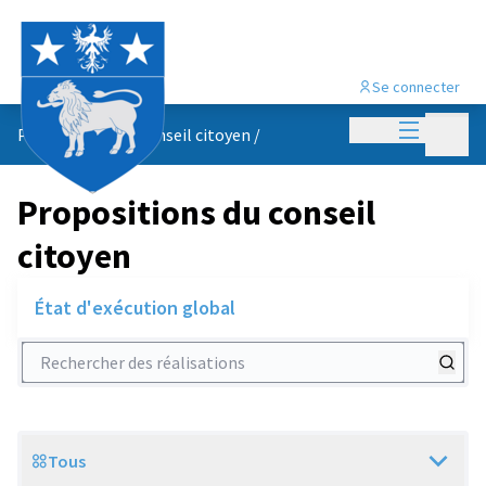
Se connecter
Menu princi
Menu p
Propositions du conseil citoyen
/
Propositions du conseil
citoyen
État d'exécution global
Rechercher des réalisations
Tous
Scope