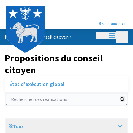
Se connecter
Menu princi
Menu p
Propositions du conseil citoyen
/
Propositions du conseil
citoyen
État d'exécution global
Rechercher des réalisations
Tous
Scope