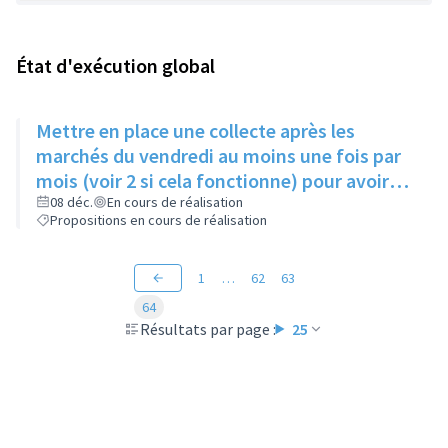
État d'exécution global
Mettre en place une collecte après les
marchés du vendredi au moins une fois par
mois (voir 2 si cela fonctionne) pour avoir
des produits frais pour l'Epice'Rill
08 déc.
En cours de réalisation
Propositions en cours de réalisation
1
…
62
63
64
Résultats par page :
25