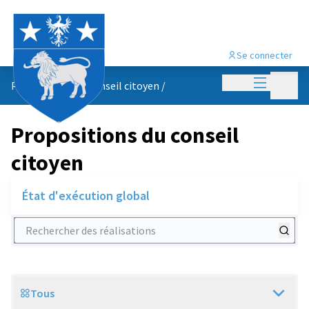
Se connecter
Menu princi
Menu p
Propositions du conseil citoyen
/
Propositions du conseil
citoyen
État d'exécution global
Rechercher des réalisations
Tous
Scope