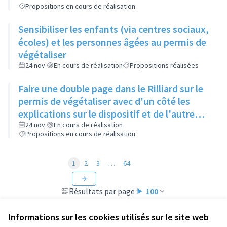
Propositions en cours de réalisation
Sensibiliser les enfants (via centres sociaux,
écoles) et les personnes âgées au permis de
végétaliser
24 nov.
En cours de réalisation
Propositions réalisées
Faire une double page dans le Rilliard sur le
permis de végétaliser avec d'un côté les
explications sur le dispositif et de l'autre
côté des exemples concrets de lieux à
24 nov.
En cours de réalisation
Propositions en cours de réalisation
investir
1
2
3
…
64
Résultats par page :
100
Informations sur les cookies utilisés sur le site web