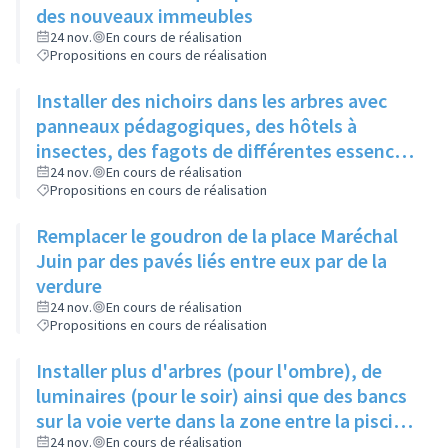
des nouveaux immeubles
24 nov.
En cours de réalisation
Propositions en cours de réalisation
Installer des nichoirs dans les arbres avec
panneaux pédagogiques, des hôtels à
insectes, des fagots de différentes essences
pour stimuler la biodiversité sur la place du
24 nov.
En cours de réalisation
Propositions en cours de réalisation
Château à la Roue
Remplacer le goudron de la place Maréchal
Juin par des pavés liés entre eux par de la
verdure
24 nov.
En cours de réalisation
Propositions en cours de réalisation
Installer plus d'arbres (pour l'ombre), de
luminaires (pour le soir) ainsi que des bancs
sur la voie verte dans la zone entre la piscine
et la rue de l'Industrie
24 nov.
En cours de réalisation