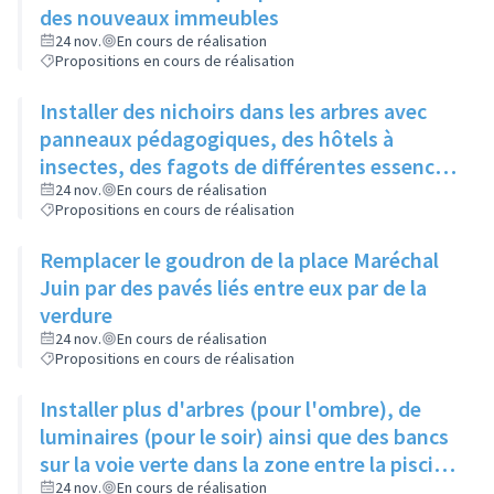
des nouveaux immeubles
24 nov.
En cours de réalisation
Propositions en cours de réalisation
Installer des nichoirs dans les arbres avec
panneaux pédagogiques, des hôtels à
insectes, des fagots de différentes essences
pour stimuler la biodiversité sur la place du
24 nov.
En cours de réalisation
Propositions en cours de réalisation
Château à la Roue
Remplacer le goudron de la place Maréchal
Juin par des pavés liés entre eux par de la
verdure
24 nov.
En cours de réalisation
Propositions en cours de réalisation
Installer plus d'arbres (pour l'ombre), de
luminaires (pour le soir) ainsi que des bancs
sur la voie verte dans la zone entre la piscine
et la rue de l'Industrie
24 nov.
En cours de réalisation