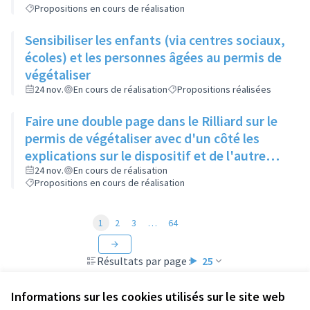
Propositions en cours de réalisation
Sensibiliser les enfants (via centres sociaux,
écoles) et les personnes âgées au permis de
végétaliser
24 nov.
En cours de réalisation
Propositions réalisées
Faire une double page dans le Rilliard sur le
permis de végétaliser avec d'un côté les
explications sur le dispositif et de l'autre
côté des exemples concrets de lieux à
24 nov.
En cours de réalisation
Propositions en cours de réalisation
investir
1
2
3
…
64
Résultats par page :
25
Informations sur les cookies utilisés sur le site web