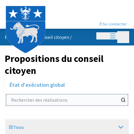
Se connecter
Menu princi
Menu p
Propositions du conseil citoyen
/
Propositions du conseil
citoyen
État d'exécution global
Rechercher des réalisations
Tous
Scope