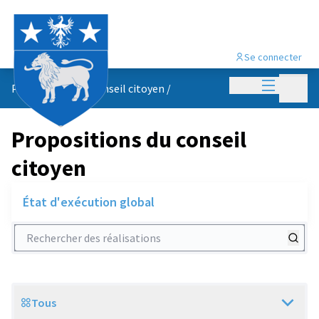
Se connecter
Menu princi
Menu p
Propositions du conseil citoyen
/
Propositions du conseil
citoyen
État d'exécution global
Rechercher des réalisations
Tous
Scope