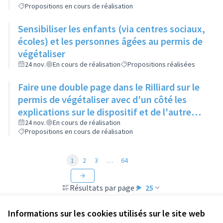
Propositions en cours de réalisation
Sensibiliser les enfants (via centres sociaux,
écoles) et les personnes âgées au permis de
végétaliser
24 nov.
En cours de réalisation
Propositions réalisées
Faire une double page dans le Rilliard sur le
permis de végétaliser avec d'un côté les
explications sur le dispositif et de l'autre
côté des exemples concrets de lieux à
24 nov.
En cours de réalisation
Propositions en cours de réalisation
investir
1
2
3
…
64
Résultats par page :
25
Informations sur les cookies utilisés sur le site web