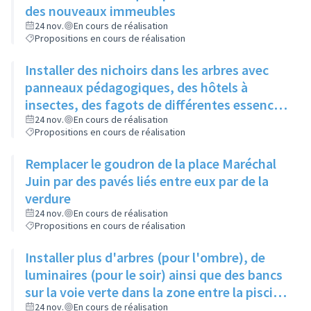
des nouveaux immeubles
24 nov.
En cours de réalisation
Propositions en cours de réalisation
Installer des nichoirs dans les arbres avec
panneaux pédagogiques, des hôtels à
insectes, des fagots de différentes essences
pour stimuler la biodiversité sur la place du
24 nov.
En cours de réalisation
Propositions en cours de réalisation
Château à la Roue
Remplacer le goudron de la place Maréchal
Juin par des pavés liés entre eux par de la
verdure
24 nov.
En cours de réalisation
Propositions en cours de réalisation
Installer plus d'arbres (pour l'ombre), de
luminaires (pour le soir) ainsi que des bancs
sur la voie verte dans la zone entre la piscine
et la rue de l'Industrie
24 nov.
En cours de réalisation