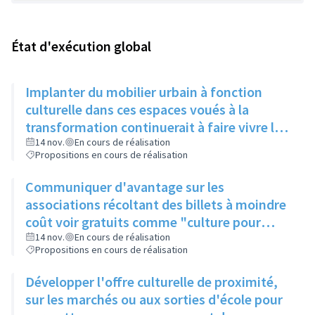
État d'exécution global
Implanter du mobilier urbain à fonction
culturelle dans ces espaces voués à la
transformation continuerait à faire vivre le
secteur
14 nov.
En cours de réalisation
Propositions en cours de réalisation
Communiquer d'avantage sur les
associations récoltant des billets à moindre
coût voir gratuits comme "culture pour
tous" et faire connaitre le PASS Culture
14 nov.
En cours de réalisation
Propositions en cours de réalisation
Développer l'offre culturelle de proximité,
sur les marchés ou aux sorties d'école pour