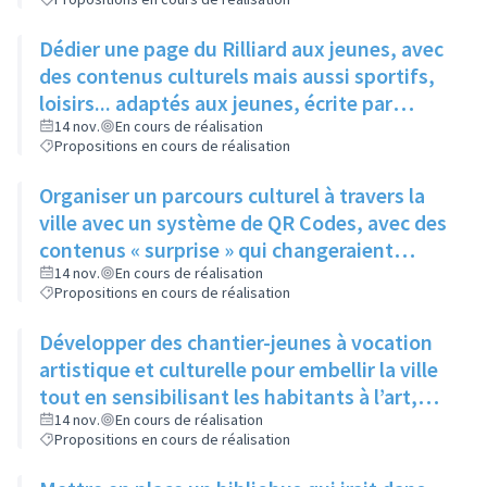
Dédier une page du Rilliard aux jeunes, avec
des contenus culturels mais aussi sportifs,
loisirs... adaptés aux jeunes, écrite par
quelques adolescents fréquentant l'espace
14 nov.
En cours de réalisation
Propositions en cours de réalisation
jeune
Organiser un parcours culturel à travers la
ville avec un système de QR Codes, avec des
contenus « surprise » qui changeraient
régulièrement pour éviter la lassitude
14 nov.
En cours de réalisation
Propositions en cours de réalisation
Développer des chantier-jeunes à vocation
artistique et culturelle pour embellir la ville
tout en sensibilisant les habitants à l’art,
pour aider le service culture à participer et à
14 nov.
En cours de réalisation
Propositions en cours de réalisation
promouvoir les évènements qu’il organise