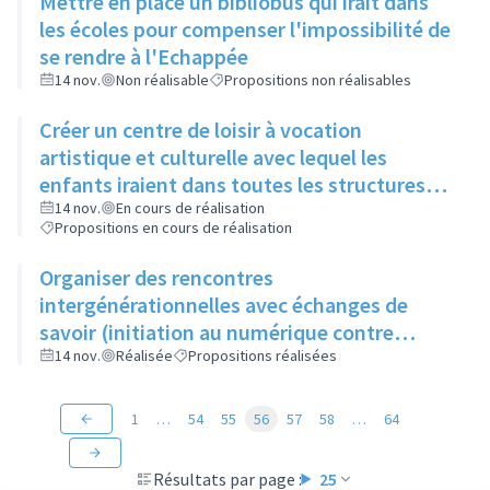
Mettre en place un bibliobus qui irait dans
les écoles pour compenser l'impossibilité de
se rendre à l'Echappée
14 nov.
Non réalisable
Propositions non réalisables
Créer un centre de loisir à vocation
artistique et culturelle avec lequel les
enfants iraient dans toutes les structures
artistiques et culturelles de la ville pour faire
14 nov.
En cours de réalisation
Propositions en cours de réalisation
des ateliers et découvrir les différents
métiers de l'art
Organiser des rencontres
intergénérationnelles avec échanges de
savoir (initiation au numérique contre
apprentissage du tricot)
14 nov.
Réalisée
Propositions réalisées
1
…
54
55
56
57
58
…
64
Résultats par page :
25