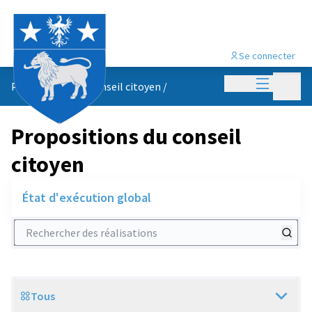
Se connecter
Menu princi
Menu p
Propositions du conseil citoyen
/
Propositions du conseil
citoyen
État d'exécution global
Rechercher des réalisations
Tous
Scope