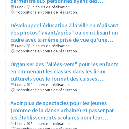
permettre aux personnes ayant des
problèmes de mobilité d'avoir accès à la
14 nov.
En cours de réalisation
Propositions en cours de réalisation
culture
Développer l'éducation à la ville en réalisant
des photos "avant/après" ou en utilisant un
cadre avec la même prise de vue qu'une
photo posée à proximité
14 nov.
En cours de réalisation
Propositions en cours de réalisation
Organiser des "allées-vers" pour les enfants
en emmenant les classes dans les lieux
culturels sous le format des classes
découvertes
14 nov.
En cours de réalisation
Propositions en cours de réalisation
Avoir plus de spectacles pour les jeunes
(comme de la danse urbaine) et passer par
les établissements scolaires pour leur
donner envie de s'y rendre
14 nov.
En cours de réalisation
Propositions en cours de réalisation