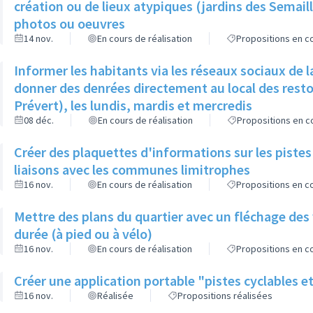
création ou de lieux atypiques (jardins des Semai
photos ou oeuvres
14 nov.
En cours de réalisation
Propositions en co
Informer les habitants via les réseaux sociaux de la V
donner des denrées directement au local des resto
Prévert), les lundis, mardis et mercredis
08 déc.
En cours de réalisation
Propositions en co
Créer des plaquettes d'informations sur les pistes
liaisons avec les communes limitrophes
16 nov.
En cours de réalisation
Propositions en co
Mettre des plans du quartier avec un fléchage des
durée (à pied ou à vélo)
16 nov.
En cours de réalisation
Propositions en co
Créer une application portable "pistes cyclables e
16 nov.
Réalisée
Propositions réalisées