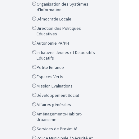
Scope
Organisation des Systèmes
d'Information
Scope
Démocratie Locale
Scope
Direction des Politiques
Educatives
Scope
Autonomie PA/PH
Scope
Initiatives Jeunes et Dispositifs
Educatifs
Scope
Petite Enfance
Scope
Espaces Verts
Scope
Mission Evaluations
Scope
Développement Social
Scope
Affaires générales
Scope
Aménagements-Habitat-
Urbanisme
Scope
Services de Proximité
Scope
Police Municipale / Sécurité et