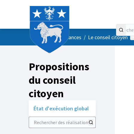
Accueil
Menu principal
M
/
Vos instances
/
Le conseil citoyen
Propositions
du conseil
citoyen
État d'exécution global
Rechercher des réalisations