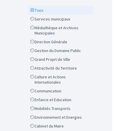
Scope
Tous
Scope
Services municipaux
Scope
Médiathèque et Archives
Municipales
Scope
Direction Générale
Scope
Gestion du Domaine Public
Scope
Grand Projet de Ville
Scope
Attractivité du Territoire
Scope
Culture et Actions
Internationales
Scope
Communication
Scope
Enfance et Education
Scope
Mobilités Transports
Scope
Environnement et Energies
Scope
Cabinet du Maire