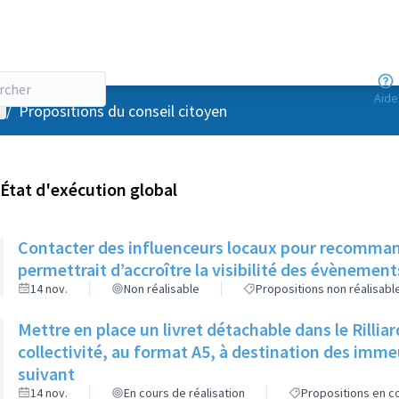
Aide
enu utilisateur
/
Propositions du conseil citoyen
État d'exécution global
Contacter des influenceurs locaux pour recommander
permettrait d’accroître la visibilité des évènemen
14 nov.
Non réalisable
Propositions non réalisabl
Mettre en place un livret détachable dans le Rilli
collectivité, au format A5, à destination des imm
suivant
14 nov.
En cours de réalisation
Propositions en co