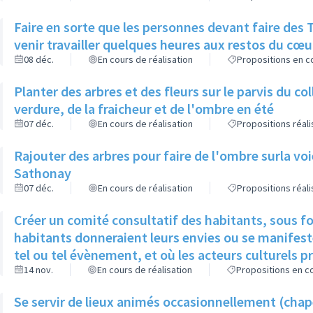
Faire en sorte que les personnes devant faire des Travaux d’Intérêts Généraux puissent
venir travailler quelques heures aux restos du cœu
08 déc.
En cours de réalisation
Propositions en co
Planter des arbres et des fleurs sur le parvis du c
verdure, de la fraicheur et de l'ombre en été
07 déc.
En cours de réalisation
Propositions réal
Rajouter des arbres pour faire de l'ombre surla vo
Sathonay
07 déc.
En cours de réalisation
Propositions réal
Créer un comité consultatif des habitants, sous f
habitants donneraient leurs envies ou se manifeste
tel ou tel évènement, et où les acteurs culturels p
14 nov.
En cours de réalisation
Propositions en co
Se servir de lieux animés occasionnellement (chap