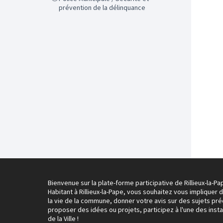
prévention de la délinquance
Bienvenue sur la plate-forme participative de Rillieux-la-Pa
Habitant à Rillieux-la-Pape, vous souhaitez vous impliquer 
la vie de la commune, donner votre avis sur des sujets pré
proposer des idées ou projets, participez à l'une des inst
de la Ville !