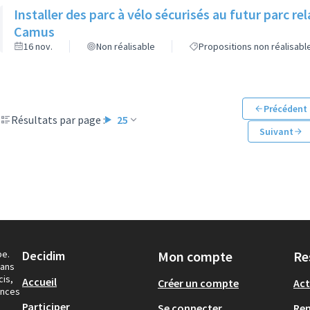
Installer des parc à vélo sécurisés au futur parc r
Camus
16 nov.
Non réalisable
Propositions non réalisabl
Précédent
Résultats par page :
25
Suivant
pe.
Decidim
Mon compte
Re
dans
cis,
Accueil
Créer un compte
Act
ances
Participer
Se connecter
Re