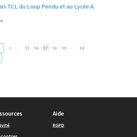
elais TCL du Loup Pendu et au Lycée A.
es
1
…
55
56
57
58
59
…
64
ssources
Aide
ivité
RGPD
ncontres