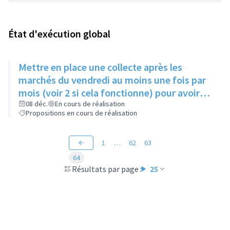
État d'exécution global
Mettre en place une collecte après les
marchés du vendredi au moins une fois par
mois (voir 2 si cela fonctionne) pour avoir
des produits frais pour l'Epice'Rill
08 déc.
En cours de réalisation
Propositions en cours de réalisation
1
…
62
63
64
Résultats par page :
25