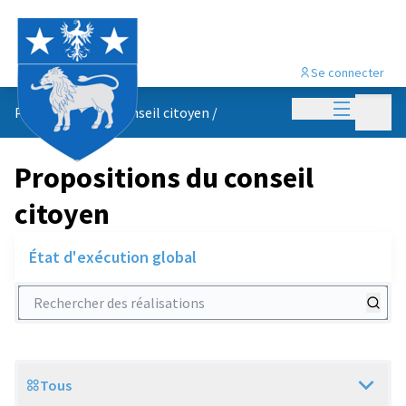
Se connecter
Menu princi
Menu p
Propositions du conseil citoyen
/
Propositions du conseil
citoyen
État d'exécution global
Rechercher des réalisations
Tous
Scope