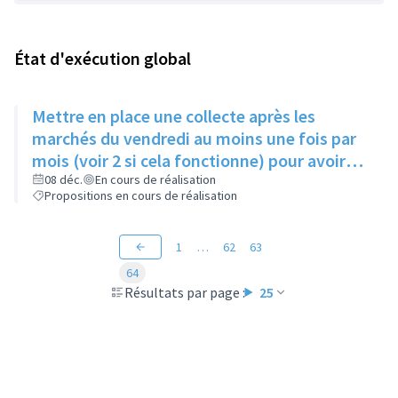
État d'exécution global
Mettre en place une collecte après les
marchés du vendredi au moins une fois par
mois (voir 2 si cela fonctionne) pour avoir
des produits frais pour l'Epice'Rill
08 déc.
En cours de réalisation
Propositions en cours de réalisation
1
…
62
63
64
Résultats par page :
25