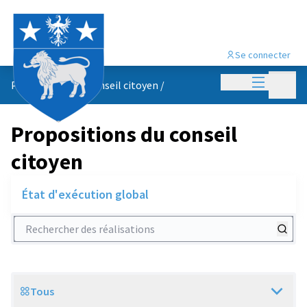
Se connecter
Menu princi
Menu p
Propositions du conseil citoyen
/
Propositions du conseil
citoyen
État d'exécution global
Rechercher des réalisations
Tous
Scope