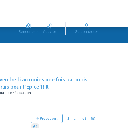
Rencontres
Activité
Se connecter
 vendredi au moins une fois par mois
rais pour l'Epice'Rill
urs de réalisation
Précédent
1
…
62
63
64