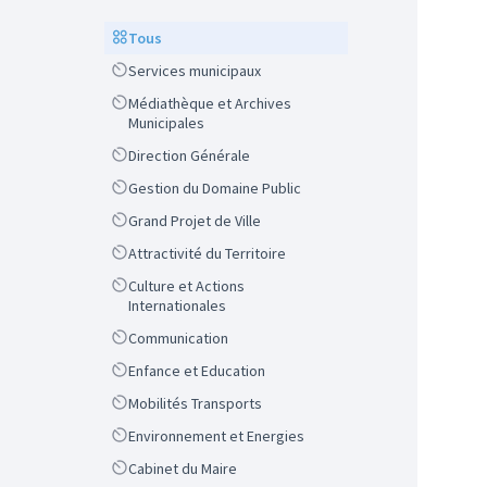
Scope
Tous
Scope
Services municipaux
Scope
Médiathèque et Archives
Municipales
Scope
Direction Générale
Scope
Gestion du Domaine Public
Scope
Grand Projet de Ville
Scope
Attractivité du Territoire
Scope
Culture et Actions
Internationales
Scope
Communication
Scope
Enfance et Education
Scope
Mobilités Transports
Scope
Environnement et Energies
Scope
Cabinet du Maire