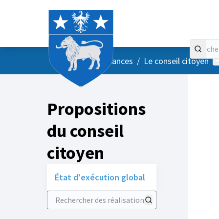
Accueil
Menu principal
M
/
Vos instances
/
Le conseil citoyen
Propositions
du conseil
citoyen
État d'exécution global
Rechercher des réalisations