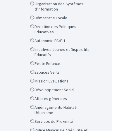
Scope
Organisation des Systèmes
d'Information
Scope
Démocratie Locale
Scope
Direction des Politiques
Educatives
Scope
Autonomie PA/PH
Scope
Initiatives Jeunes et Dispositifs
Educatifs
Scope
Petite Enfance
Scope
Espaces Verts
Scope
Mission Evaluations
Scope
Développement Social
Scope
Affaires générales
Scope
Aménagements-Habitat-
Urbanisme
Scope
Services de Proximité
Scope
Police Municipale / Sécurité et