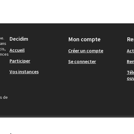
pe.
Decidim
Mon compte
Re
dans
cis,
Accueil
Créer un compte
Act
ances
Participer
Se connecter
Re
Vos instances
Tél
ouv
us de