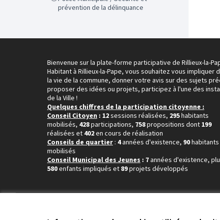
prévention de la délinquance
Bienvenue sur la plate-forme participative de Rillieux-la-Pa
Habitant à Rillieux-la-Pape, vous souhaitez vous impliquer 
la vie de la commune, donner votre avis sur des sujets pré
proposer des idées ou projets, participez à l'une des inst
de la Ville !
Quelques chiffres de la participation citoyenne :
Conseil Citoyen
: 12
sessions réalisées,
295
habitants
mobilisés,
428
participations,
758
propositions dont
199
réalisées et
402
en cours de réalisation
Conseils de quartier
:
4
années d'existence,
90
habitants
mobilisés
Conseil Municipal des Jeunes
: 7
années d'existence, pl
580
enfants impliqués et
89
projets développés
Conditions d'utilisation
Paramètres des cookies