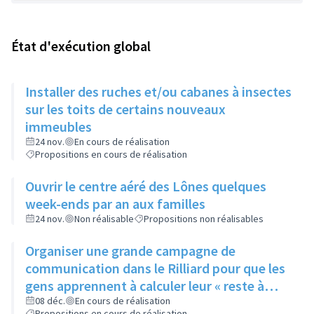
État d'exécution global
Installer des ruches et/ou cabanes à insectes
sur les toits de certains nouveaux
immeubles
24 nov.
En cours de réalisation
Propositions en cours de réalisation
Ouvrir le centre aéré des Lônes quelques
week-ends par an aux familles
24 nov.
Non réalisable
Propositions non réalisables
Organiser une grande campagne de
communication dans le Rilliard pour que les
gens apprennent à calculer leur « reste à
vivre »
08 déc.
En cours de réalisation
Propositions en cours de réalisation