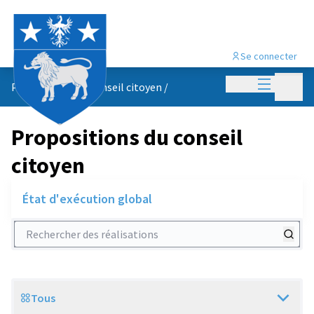
Se connecter
Menu princi
Menu p
Propositions du conseil citoyen
/
Propositions du conseil
citoyen
État d'exécution global
Rechercher des réalisations
Tous
Scope