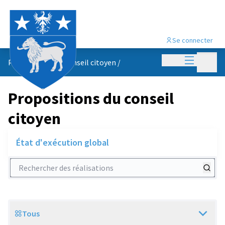
Se connecter
Menu princi
Menu p
Propositions du conseil citoyen
/
Propositions du conseil
citoyen
État d'exécution global
Rechercher des réalisations
Tous
Scope