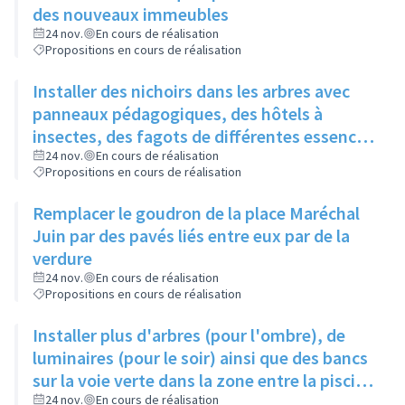
des nouveaux immeubles
24 nov.
En cours de réalisation
Propositions en cours de réalisation
Installer des nichoirs dans les arbres avec
panneaux pédagogiques, des hôtels à
insectes, des fagots de différentes essences
pour stimuler la biodiversité sur la place du
24 nov.
En cours de réalisation
Propositions en cours de réalisation
Château à la Roue
Remplacer le goudron de la place Maréchal
Juin par des pavés liés entre eux par de la
verdure
24 nov.
En cours de réalisation
Propositions en cours de réalisation
Installer plus d'arbres (pour l'ombre), de
luminaires (pour le soir) ainsi que des bancs
sur la voie verte dans la zone entre la piscine
et la rue de l'Industrie
24 nov.
En cours de réalisation