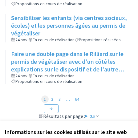
Propositions en cours de réalisation
Sensibiliser les enfants (via centres sociaux,
écoles) et les personnes âgées au permis de
végétaliser
24 nov.
En cours de réalisation
Propositions réalisées
Faire une double page dans le Rilliard sur le
permis de végétaliser avec d'un côté les
explications sur le dispositif et de l'autre
côté des exemples concrets de lieux à
24 nov.
En cours de réalisation
Propositions en cours de réalisation
investir
1
2
3
…
64
Résultats par page :
25
Informations sur les cookies utilisés sur le site web