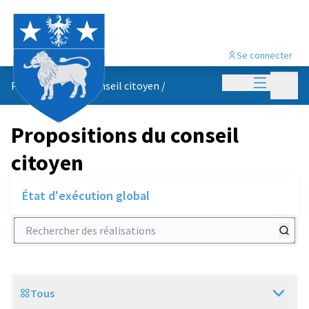
Se connecter
Menu princi
Menu p
Propositions du conseil citoyen
/
Propositions du conseil
citoyen
État d'exécution global
Rechercher des réalisations
Tous
Scope