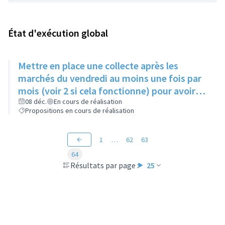
État d'exécution global
Mettre en place une collecte après les
marchés du vendredi au moins une fois par
mois (voir 2 si cela fonctionne) pour avoir
des produits frais pour l'Epice'Rill
08 déc.
En cours de réalisation
Propositions en cours de réalisation
1
…
62
63
64
Résultats par page :
25