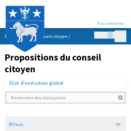
Se connecter
Menu princi
Menu p
Propositions du conseil citoyen
/
Propositions du conseil
citoyen
État d'exécution global
Rechercher des réalisations
Tous
Scope