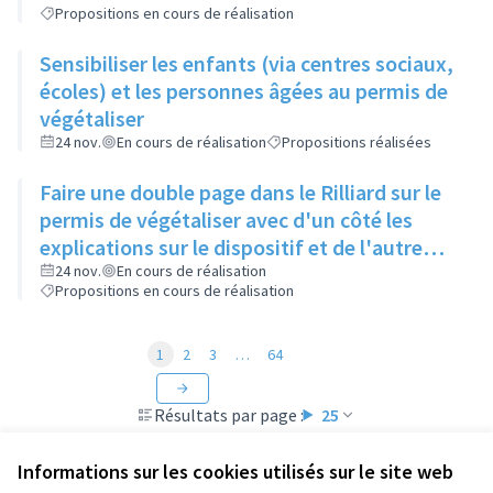
Propositions en cours de réalisation
Sensibiliser les enfants (via centres sociaux,
écoles) et les personnes âgées au permis de
végétaliser
24 nov.
En cours de réalisation
Propositions réalisées
Faire une double page dans le Rilliard sur le
permis de végétaliser avec d'un côté les
explications sur le dispositif et de l'autre
côté des exemples concrets de lieux à
24 nov.
En cours de réalisation
Propositions en cours de réalisation
investir
1
2
3
…
64
Résultats par page :
25
Informations sur les cookies utilisés sur le site web