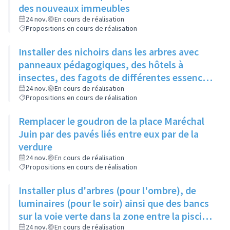
des nouveaux immeubles
24 nov.
En cours de réalisation
Propositions en cours de réalisation
Installer des nichoirs dans les arbres avec
panneaux pédagogiques, des hôtels à
insectes, des fagots de différentes essences
pour stimuler la biodiversité sur la place du
24 nov.
En cours de réalisation
Propositions en cours de réalisation
Château à la Roue
Remplacer le goudron de la place Maréchal
Juin par des pavés liés entre eux par de la
verdure
24 nov.
En cours de réalisation
Propositions en cours de réalisation
Installer plus d'arbres (pour l'ombre), de
luminaires (pour le soir) ainsi que des bancs
sur la voie verte dans la zone entre la piscine
et la rue de l'Industrie
24 nov.
En cours de réalisation