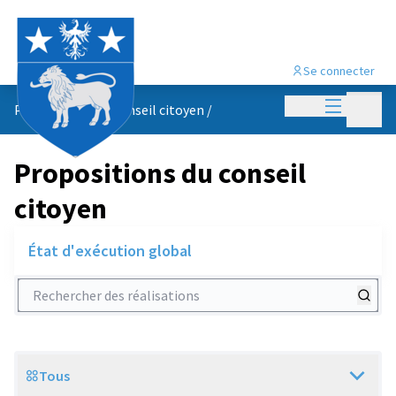
Se connecter
Menu princi
Menu p
Propositions du conseil citoyen
/
Propositions du conseil
citoyen
État d'exécution global
Rechercher des réalisations
Tous
Scope