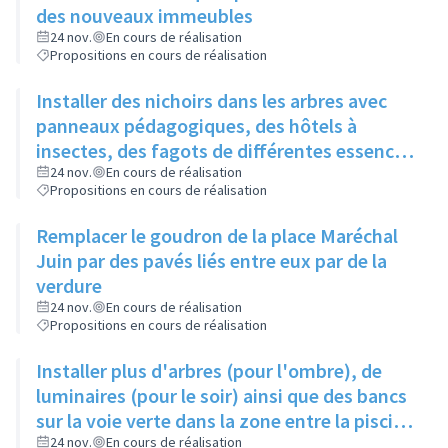
des nouveaux immeubles
24 nov.
En cours de réalisation
Propositions en cours de réalisation
Installer des nichoirs dans les arbres avec
panneaux pédagogiques, des hôtels à
insectes, des fagots de différentes essences
pour stimuler la biodiversité sur la place du
24 nov.
En cours de réalisation
Propositions en cours de réalisation
Château à la Roue
Remplacer le goudron de la place Maréchal
Juin par des pavés liés entre eux par de la
verdure
24 nov.
En cours de réalisation
Propositions en cours de réalisation
Installer plus d'arbres (pour l'ombre), de
luminaires (pour le soir) ainsi que des bancs
sur la voie verte dans la zone entre la piscine
et la rue de l'Industrie
24 nov.
En cours de réalisation