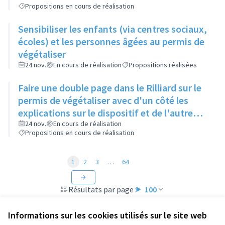
Propositions en cours de réalisation
Sensibiliser les enfants (via centres sociaux,
écoles) et les personnes âgées au permis de
végétaliser
24 nov.
En cours de réalisation
Propositions réalisées
Faire une double page dans le Rilliard sur le
permis de végétaliser avec d'un côté les
explications sur le dispositif et de l'autre
côté des exemples concrets de lieux à
24 nov.
En cours de réalisation
Propositions en cours de réalisation
investir
1
2
3
…
64
Résultats par page :
100
Informations sur les cookies utilisés sur le site web