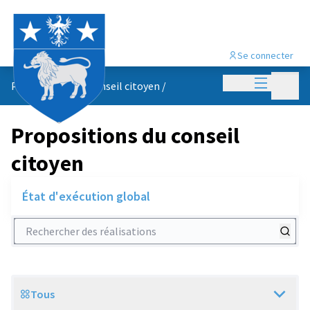
Se connecter
Menu princi
Menu p
Propositions du conseil citoyen
/
Propositions du conseil
citoyen
État d'exécution global
Rechercher des réalisations
Tous
Scope