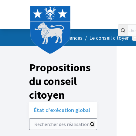
Accueil
Menu principal
M
/
Vos instances
/
Le conseil citoyen
Propositions
du conseil
citoyen
État d'exécution global
Rechercher des réalisations