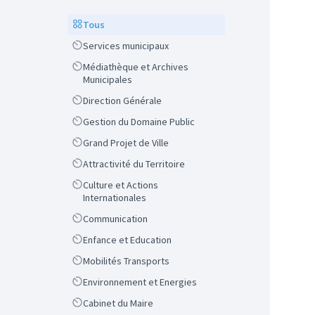
Scope
Tous
Scope
Services municipaux
Scope
Médiathèque et Archives
Municipales
Scope
Direction Générale
Scope
Gestion du Domaine Public
Scope
Grand Projet de Ville
Scope
Attractivité du Territoire
Scope
Culture et Actions
Internationales
Scope
Communication
Scope
Enfance et Education
Scope
Mobilités Transports
Scope
Environnement et Energies
Scope
Cabinet du Maire