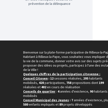
prévention de la délinquance
Bienvenue sur la plate-forme participative de Rillieux-la-Pa
Habitant à Rillieux-la-Pape, vous souhaitez vous impliquer 
la vie de la commune, donner votre avis sur des sujets pré
proposer des idées ou projets, participez à l'une des inst
de la Ville !
Quelques chiffres de la participation citoyenne :
Conseil Citoyen
: 12
sessions réalisées,
295
habitants
mobilisés,
428
participations,
758
propositions dont
199
réalisées et
402
en cours de réalisation
Conseils de quartier
:
4
années d'existence,
90
habitants
mobilisés
Conseil Municipal des Jeunes
: 7
années d'existence, pl
580
enfants impliqués et
89
projets développés