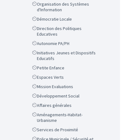
Scope
Organisation des Systèmes
d'Information
Scope
Démocratie Locale
Scope
Direction des Politiques
Educatives
Scope
Autonomie PA/PH
Scope
Initiatives Jeunes et Dispositifs
Educatifs
Scope
Petite Enfance
Scope
Espaces Verts
Scope
Mission Evaluations
Scope
Développement Social
Scope
Affaires générales
Scope
Aménagements-Habitat-
Urbanisme
Scope
Services de Proximité
Scope
Police Municipale / Sécurité et