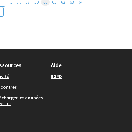
t
1
…
58
59
60
61
62
63
64
ssources
Aide
ivité
RGPD
ncontres
écharger les données
ertes