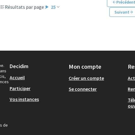
Précéden
Résultats par page :
25
Suivant
pe.
Decidim
Mon compte
Re
dans
cis,
Accueil
Créer un compte
Act
ances
Participer
Se connecter
Re
Vos instances
Tél
ouv
us de