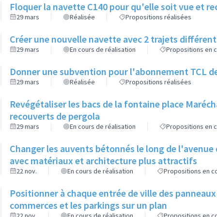
Floquer la navette C140 pour qu'elle soit vue et r
29 mars
Réalisée
Propositions réalisées
Créer une nouvelle navette avec 2 trajets différent
29 mars
En cours de réalisation
Propositions en c
Donner une subvention pour l'abonnement TCL des 
29 mars
Réalisée
Propositions réalisées
Revégétaliser les bacs de la fontaine place Maréch
recouverts de pergola
29 mars
En cours de réalisation
Propositions en c
Changer les auvents bétonnés le long de l'avenue d
avec matériaux et architecture plus attractifs
22 nov.
En cours de réalisation
Propositions en co
Positionner à chaque entrée de ville des panneaux 
commerces et les parkings sur un plan
22 nov.
En cours de réalisation
Propositions en co