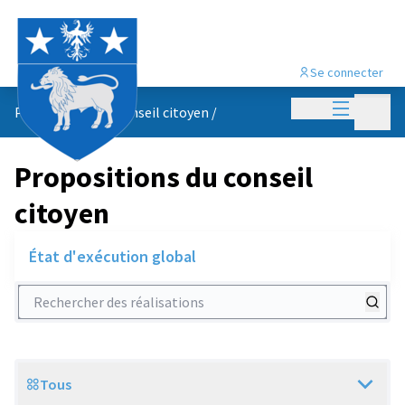
Se connecter
Menu princi
Menu p
Propositions du conseil citoyen
/
Propositions du conseil
citoyen
État d'exécution global
Rechercher des réalisations
Tous
Scope