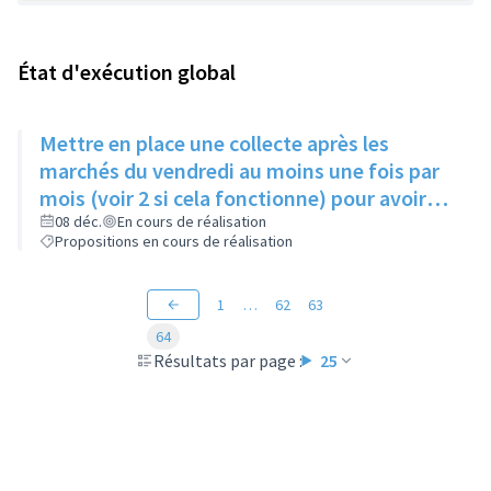
État d'exécution global
Mettre en place une collecte après les
marchés du vendredi au moins une fois par
mois (voir 2 si cela fonctionne) pour avoir
des produits frais pour l'Epice'Rill
08 déc.
En cours de réalisation
Propositions en cours de réalisation
1
…
62
63
64
Résultats par page :
25